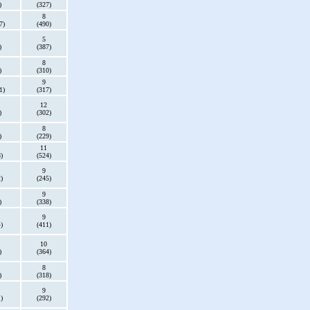
)
(327)
8
7)
(490)
5
)
(387)
8
)
(310)
9
1)
(317)
12
)
(302)
8
)
(229)
11
)
(524)
9
)
(245)
9
)
(338)
9
)
(411)
10
)
(364)
8
)
(318)
9
)
(292)