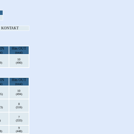
KONTAKT
 IN
Hits OUT
al)
(total)
10
9)
(490)
 IN
Hits OUT
al)
(total)
10
95)
(494)
8
73)
(516)
7
)
(333)
9
8)
(448)