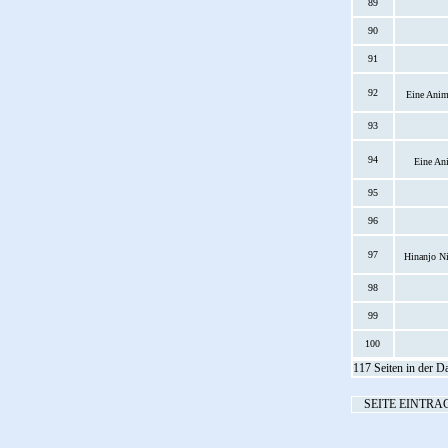
89
90
91
92
Eine Anim
93
94
Eine Ani
95
96
97
Hinanjo Ni
98
99
100
117 Seiten in der D
SEITE EINTRA