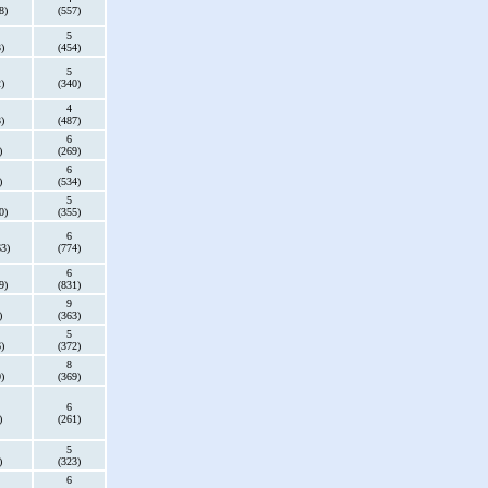
8)
(557)
5
)
(454)
5
)
(340)
4
)
(487)
6
)
(269)
6
)
(534)
5
0)
(355)
6
63)
(774)
6
9)
(831)
9
)
(363)
5
)
(372)
8
)
(369)
6
)
(261)
5
)
(323)
6