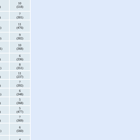
10
)
(518)
7
)
(301)
11
)
(476)
9
)
(302)
10
1)
(368)
6
)
(336)
8
)
(351)
11
)
(237)
7
)
(392)
6
)
(348)
5
)
(368)
5
)
(477)
7
)
(369)
6
)
(560)
4