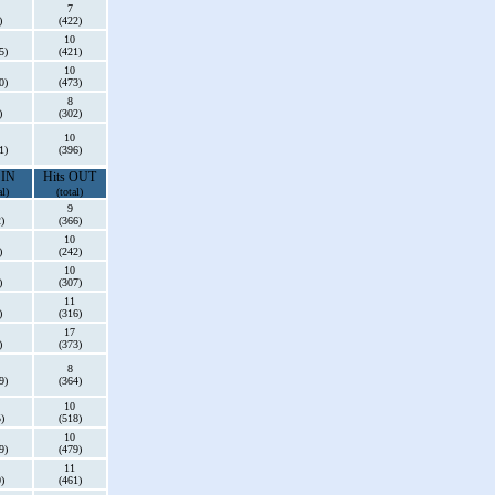
7
)
(422)
10
5)
(421)
10
0)
(473)
8
)
(302)
10
1)
(396)
 IN
Hits OUT
al)
(total)
9
)
(366)
10
)
(242)
10
)
(307)
11
)
(316)
17
)
(373)
8
9)
(364)
10
)
(518)
10
9)
(479)
11
)
(461)