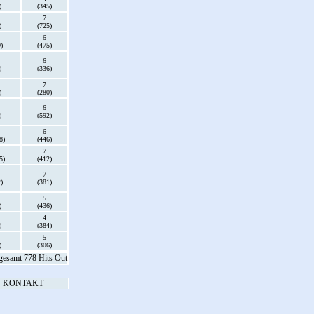
)
(345)
7
)
(725)
6
)
(475)
6
)
(336)
7
)
(280)
6
)
(592)
6
8)
(446)
7
5)
(412)
7
)
(381)
5
)
(436)
4
)
(384)
5
)
(306)
gesamt 778 Hits Out
KONTAKT