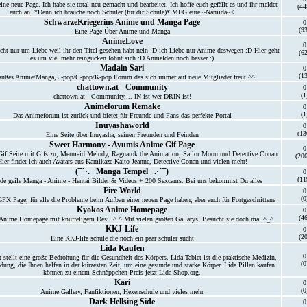
ne neue Page. Ich habe sie total neu gemacht und bearbeitet. Ich hoffe euch gefällt es und ihr meldet
(44
euch an. *Denn ich brauche noch Schüler (für dir Schule)* MFG eure ~Namida~<
SchwarzeKriegerins Anime und Manga Page
0
(93
Eine Page Über Anime und Manga
AnimeLove
0
icht nur um Liebe weil ihr den Titel gesehen habt nein :D ich Liebe nur Anime deswegen :D Hier geht
(62
es um viel mehr reingucken lohnt sich :D Anmelden noch besser :)
Madain Sari
0
(13
süßes Anime/Manga, J-pop/C-pop/K-pop Forum das sich immer auf neue Mitglieder freut ^^!
chattown.at - Community
0
(1
chattown.at - Community.... IN ist wer DRIN ist!
Animeforum Remake
0
(1
Das Animeforum ist zurück und bietet für Freunde und Fans das perfekte Portal
Inuyashaworld
0
(13
Eine Seite über Inuyasha, seinen Freunden und Feinden
Sweet Harmony - Ayumis Anime Gif Page
0
Gif Seite mit Gifs zu, Mermaid Melody, Ragnarok the Animation, Sailor Moon und Detective Conan.
(20
ier findet ich auch Avatars aus Kamikaze Kaito Jeanne, Detective Conan und vielen mehr!
(¯`·._ Manga Tempel _.·´¯)
0
(11
de geile Manga - Anime - Hentai Bilder & Videos + 200 Sexcams. Bei uns bekommst Du alles
Fire World
0
(0
FX Page, für alle die Probleme beim Aufbau einer neuen Page haben, aber auch für Fortgeschrittene
Kyokos Anime Homepage
0
(46
Anime Homepage mit knuffeligem Desi! ^ ^ Mit vielen großen Gallarys! Besucht sie doch mal ^_^
KKJ-Life
0
(20
Eine KKJ-life schule die noch ein paar schüler sucht
Lida Kaufen
0
 stellt eine große Bedrohung für die Gesundheit des Körpers. Lida Tablet ist die praktische Medizin,
(0
dung, die Ihnen helfen in der kürzesten Zeit, um eine gesunde und starke Körper. Lida Pillen kaufen
können zu einem Schnäppchen-Preis jetzt Lida-Shop.org.
Kari
0
(0
Anime Gallery, Fanfiktionen, Hexenschule und vieles mehr
Dark Hellsing Side
0