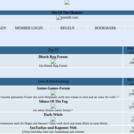
Site Of The Moment
GEN
MEMBER LOGIN
REGELN
BOOKMARK
Hits
Top 10
(tot
Bleach Rpg Forum
4
(99
Ein Bleach Rpg Forum
Hits
Seite & Beschreibung
(tot
Anime-Games-Forum
2
(10
or kurzem gemachtes Forum das noch Mitglieder sucht also schaut es euch mal an wenn ihr wollt ^^
Silence Of The Fog
2
(10
ein nettes kleines naruto forum^^
Dark-Witch
1
(2
 interessiert euch für Magie und Hexerei? Dann werft doch mal einen Blick in mein Reich ...
InuYashas und Kagomes Welt
0
(14
EWine InuYasha Seite mit Anmeldung und weiteres