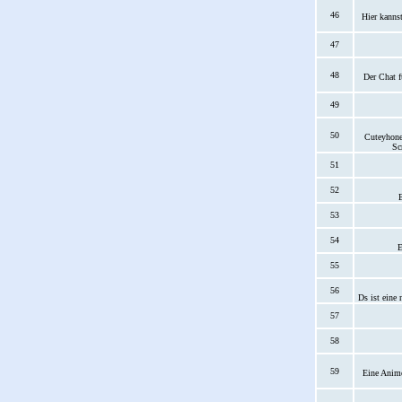
46
Hier kanns
47
48
Der Chat f
49
50
Cuteyhoney
Sc
51
52
53
54
E
55
56
Ds ist eine
57
58
59
Eine Anime