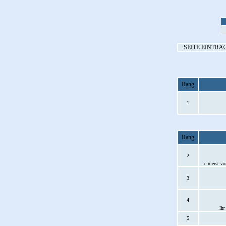
SEITE EINTRA
Rang
1
Rang
2
ein erst v
3
4
Ihr
5