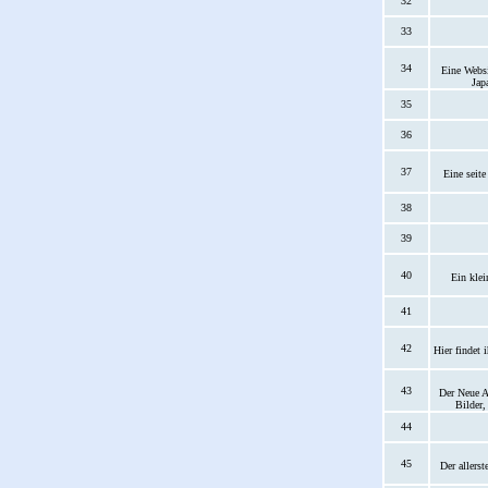
32
33
34
Eine Websi
Jap
35
36
37
Eine seit
38
39
40
Ein klei
41
42
Hier findet 
43
Der Neue A
Bilder
44
45
Der allers