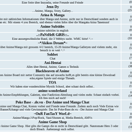
(0
Eine Seite über Inuyasha, seine Freunde und Feinde
Jenn Dy
0
(25
...Anime, Manga, Story, Gallery...
Arina & Manga
0
te mit zahlreichen Informationen über Manga und Anime, nicht nur in Deutschland sondern auch in
(2
an etc. Mit einem 4 you Bereich, und ebenso vielen Infos über die Mangaka Arina Tanemura!
Anime Subtitles
0
(0
Anime subtitles in english
..::PaNtHeR GiRlS::..
0
(10
Eine aussergewöhnliche Band, die 3 Webbys sucht. WMC bitte! ^.~
~*Akikos Dream*~
0
e über Anime/Manga mit grossem 4-U bereich, 15-20 Anime/Manga Galleryen und vielem mehr, ein
(5
besuch is es wert ^.^
Sohbet
0
(7
Chat
Ani-Hentai
0
(38
Alles über Hentai, Anime, Games u Technik
Blackheaven of Anime
0
nes Anime Board mit netter Comunity das auf zuwachs hofft,es gibt bereits eine kleine Download
(52
ecke,eigene Spiele und einige Threads.
TOA
0
(1
Wir haben eine wunderschöne Mystik School, aber schaut doch selbst..
anime-wonderland
0
ihr Anime-Empfehlungen, Galerien, eine Fanfiction-Abteilung und vieles mehr. Schaut einfach vorbei.
(14
Ich freu mich auf euch!
Poke Base - .de.vu - Der Anime und Manga Chat
0
nime und Manga Chat, Komm vorbei und Fiende neue Freunde. Zudem auch noch Viele Extras wie
(1
, BannerXchange und viele Gewinnspiele. Das Ist Poke-Base.de.vu - Der Anime und Manga Chat
~OuR FanTasY WorLd~
0
(0
Anime/Manga J-Pop/Rock, Yaoi/Shonen ai, Media Bereich, AMVs
Anime Game Shop
0
te Anime Game Shop. Hier gibs die Games die es nicht in Deutschland gibt. Narutomate Hero 3 oder
(11
doch Bleach. Ãœberzeugt euch selbst.