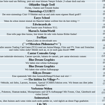
(34
ine Seite rund um Hellsing. jetzt mit einer kleinen Vampir Schule ;3 schaut doch mal rein
Offizieller Single Treff
0
(0
Flirten, Chatten und Freunde finden
Nintendogs-CLUB!!!!
0
(0
Der erste nintendogs Club !!!!!Meldet euch an und zieht euren eigenen Hund groß!!!
Easys School
0
(1
Wenn du schon immer einmal ein Haustier haben wolltest bist du hier richtig ^^
Edwincards.de
0
(39
Eine Fansite zum Pokémon TCG.
Maron5s AnimeWorld
0
(0
Eine tolle page über Anime, hier könnt ihr sehr viele Anime Bilder finden!
FerMatt
0
(69
Games,Links zu downloads usw.
(¯`¤•†Meruhen Philomena†•¤´¯)
0
ller neustes Trading Card Game (TCG) rund um Anime/Manga, Film und TV, Stars und Sternchen
(0
und vieles vieles mehr! Meldet euch an, es ist noch ganz frisch!! ♥♥♥
Cantar Comsales Grup
0
(12
tare indutriale electronice, Cantare speciale, balanta de cantarit, pret cantar electronic comerc
Blue Dream Graphics
0
(0
Wir haben eine schöne Aufbaupage
Blue Dream Graphics
0
(8
Wir haben eine schöne Aufbauapage
~Kikyos Dream~
0
(0
Eine spannende Welt über Animes&Manga!!Schaut mal rein^.^
~+~The hidden Ice Village~*~
0
bside, mit Infos, Layouts, Avataren, Special UCHIHA Sektion uvm. Wir freuen uns über jeden
(2
Besucher^^.
Verbotene Welten
0
, Pokemon, Shaman-tatakai, Moonprinzess und GFX-Aufbaupage! Mit Forum, Chat, Gästebuch und
(15
vielen Extras!
Animeattack
0
(17
s, über Animes auch wenn vieles noch nicht perfekt ist, wird täglich an dieser Page gearbeitet.
Life 705
0