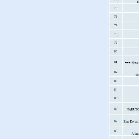
E
75
76
77
78
79
80
81
♥♥♥ Mein a
82
cin
83
84
85
86
NARUTO We
87
Eine Doremi
88
Anime