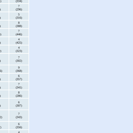
)
(334)
7
)
(296)
5
)
(316)
8
)
(388)
7
)
(446)
4
)
(425)
4
)
(323)
7
)
(302)
9
6)
(368)
6
)
(357)
7
)
(341)
8
)
(286)
6
)
(307)
7
2)
(343)
6
)
(356)
4