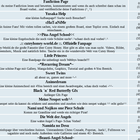
Fanfiction Page
0
t du meine Fanfiction lesen und bewerten, kommentieren und wenn du auch schreibst dann schau im
(1
Board vorbei...und veröffentliche deine Fanfictions (^_^)
Yusaka Help
0
(2
eine kleine Aufbaupage!! Suche noch Besucher!!
cHaT-aNiMe
0
ür Anime Fans! Mit vielen tollen sachen, wie einem großem Board, einer Toplist uvm. Einfach mal
(98
reinschauen...
>>Pita-Angel School<<
0
(10
Eine kleine Engelsschule die noch viele Schüler sucht^.^schaut doch mal vorbei^.^
.:: cuteyhoney-world.de ::. Offizielle Fanpage
0
-World.de die große Fanseite über Cutey Honey. Hier gibt es alles was man sucht. Videos, Bilder,
(29
reenshots, Musik und natürlich Infos. Tauche ein in die wundervolle Welt von Cutey Honey
Little Princess
0
(3
Eine Bandpage die unbedingt noch Webbys braucht!!!
~*Recurring Dream*~
0
(12
Eine schöne Page mit Gallery, Manga-Infos, Graphics, Tutorial und großen 4-You Bereich.
Sweet Twins
0
(2
all about us, games and more ^-^
Animedream
0
(1
ine kleine Animeschool mit 4You bereich und einer Awardvergabe, schau doch vorbei -^^-
Black ´n´ Red Butterfly Gfx
0
(43
Anfänger Gfx Page
Meine Neopet welt^^
0
(0
 neopet seite da kannst du erfahren und anmelden und zusehen wie dein neopet wahgst ^^ echt geilo^^
Nami und Nojikos one Piece Schule
0
(0
Komm zur Grandline und werde ein richtiger Pirat!
Die Welt der Angels
0
(1
Eine wahre Angel`s Page- Schau Vorbei!
Namida no Desu
0
infopage über verschiedene Animes. Unteranderem Chrno Crusade, Popotan, .hack//, Fullmoon wo
(34
sagashite und noch mehr. Außerdem viele Gallleries und einem 4U- Berreich.
~Beauti-Angel-School~
0