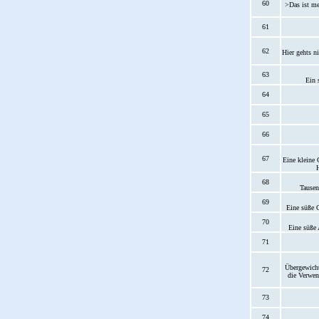
60
>Das ist mei
61
62
Hier gehts n
63
Ein 
64
65
66
67
Eine kleine 
H
68
Tausen
69
Eine süße G
70
Eine süße 
71
Übergewicht
72
die Verwen
73
74