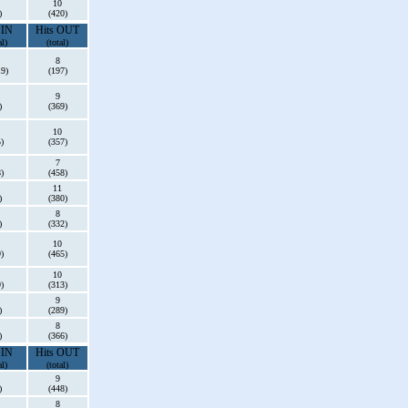
10
)
(420)
 IN
Hits OUT
al)
(total)
8
19)
(197)
9
)
(369)
10
)
(357)
7
)
(458)
11
)
(380)
8
)
(332)
10
)
(465)
10
)
(313)
9
)
(289)
8
)
(366)
 IN
Hits OUT
al)
(total)
9
)
(448)
8