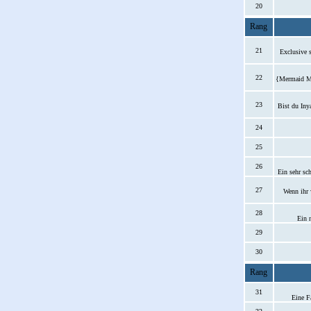
20
Rang
21
Exclusive 
22
{Mermaid Me
23
Bist du Iny
24
25
26
Ein sehr sc
27
Wenn ihr 
28
Ein 
29
30
Rang
31
Eine F