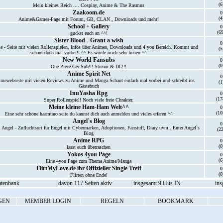
(6
Mein kleines Reich .... Cosplay, Anime & The Rasmus
Zaakoom.de
0
(4
Anime&Games-Page mit Forum, GB, CLAN , Downloads und mehr!
School + Gallery
0
(69
guckst euch an ^^!
Sister Blood - Grant a wish
0
e - Seite mit vielen Rollenspielen, Infos über Animes, Downloads und 4 you Bereich. Kommt und
(5
schaut doch mal vorbei!! ^^ Es würde mich sehr freuen ^^
New World Fansubs
0
(0
One Piece Ger Sub!!! Stream & DL!!!
Anime Spirit Net
0
mewebseite mit vielen Reviews zu Anime und Manga.Schaut einfach mal vorbei und schreibt ins
(1
Gästebuch
InuYasha Rpg
0
(17
Super Rollenspiel! Noch viele freie Chrakter.
Meine kleine Ham-Ham Welt^^
0
(10
Eine sehr schöne haamtaro seite du kannst dich auch anmelden und vieles erfaren ^^
Angel`s Blog
0
 Angel - Zufluchtsort für Engel mit Cybermarken, Adoptionen, Fanstuff, Diary uvm...Enter Angel`s
(22
Blog
Anime RPG
0
(0
lasst euch überraschen
Yokos 4you Page
0
(6
Eine 4you Page zum Thema Anime/Manga
FlirtMyLove.de ihr Offizieller Single Treff
0
(0
Flirten ohne Ende!
atenbank
davon 117 Seiten aktiv
insgesamt 9 Hits IN
ins
GEN
MEMBER LOGIN
REGELN
BOOKMARK