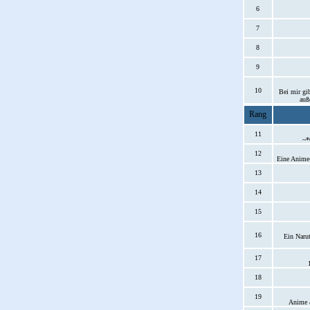
6
7
8
9
10
Bei mir gi
auß
Rang
11
~*
12
Eine Anime-
13
14
15
16
Ein Narut
17
18
19
Anime &