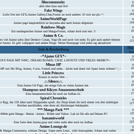
filmcommunity
0
(0
alles über kino und dvd
Fake Wings
0
(44
Little Site mit GFX,Anime Gallery,Chat,Forum un noch anderes :D visit me pls.^^
AnimeWorldPage
0
(16
Anime page hauptsächlich zu Inuyasha aber auch Anime allgemein
Rainbow-Magic
0
(0
Ein umfangreiches Anime und Manga-Forum, schaut doch mal rein :3
Anime & Co.
0
bts viel Anime infos über Detektiv Conan, Yugi-Oh und noch viel mehr. Es gibt auch andere themen
(13
er Anime. Es gibt wallpapers und andere Dinge. Meine Homepage wird jeden tag aktualisiert
Hits
Seite & Beschreibung
(tot
~*Ajame GFX*~
0
(72
GFX PAGE MIT WMC, OEKAKI BOARD, CHAT, LAYOUTS UND VIELES MEHR!!*~
Minas HP
0
(0
HP mit My Blog, Anime, 4 you, Funteil und mehr... klickt mal drauf viel Spass beim stöbern! ^_~
Little Princess
0
(0
Komm in meine Welt ...
.::.Silence.::.
0
(0
Eine Anime Gif Page, die einige Gifs zu vielen Animes hat.
Shampoos und Kikyos Amazonenschule
0
(7
Eine Amazonenschule die noch im Aufbau ist.
Spiral Chronicles
0
o Rpg, das 150 Jahre nach Shippuuden spielt. Als Ninja könnt ihr euch einem von drei mächtigen
(17
Reichen anschließen, oder diese als Abtrünniger bekämpfen.
*** Manga Park ***
0
(25
1000de geile Manga - Hentai - Anime - Bilder und Videos. Lad sie Dir alle auf Deinen PC
hanamisworld
0
(22
Eine Seite über Anime,jpop und vieles mehr aber noch im Aufbau
Anime-Lounge.de
0
(40
 Manga Community, schönes Design. Super nette Leutz , tolle Atmosphäre, Schaut mal vorbei