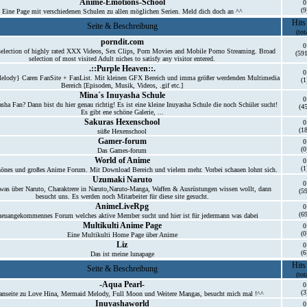
Anime-Emotions-School
0
(9
Eine Page mit verschiedenen Schulen zu allen möglichen Serien. Meld dich doch an ^^
Hits
Seite & Beschreibung
(tot
porndit.com
0
selection of highly rated XXX Videos, Sex Clips, Porn Movies and Mobile Porno Streaming. Broad
(59
selection of most visited Adult niches to satisfy any visitor entered.
.::Purple Heaven::.
0
lody} Caren FanSite + FanList. Mit kleinen GFX Bereich und imma größer werdenden Multimedia
(1
Bereich [Episoden, Musik, Videos, .gif etc.]
Mina´s Inuyasha Schule
0
asha Fan? Dann bist du hier genau richtig! Es ist eine kleine Inuyasha Schule die noch Schüler sucht!
(45
Es gibt ene schöne Galerie, ...
Sakuras Hexenschool
0
(18
süße Hexenschool
Gamer-forum
0
(0
Das Games-forum
World of Anime
0
(1
hönes und großes Anime Forum. Mit Download Bereich und vielem mehr. Vorbei schauen lohnt sich.
Uzumaki Naruto
0
was über Naruto, Charaktrere in Naruto,Naruto-Manga, Waffen & Ausrüstungen wissen wollt, dann
(59
besucht uns. Es werden noch Mitarbeiter für diese site gesucht.
AnimeLiveRpg
0
(69
neuangekommennes Forum welches aktive Member sucht und hier ist für jedermann was dabei
Multikulti Anime Page
0
(0
Eine Multikulti Home Page über Anime
Liz
0
(6
Das ist meine lunapage
Hits
Seite & Beschreibung
(tot
-Aqua Pearl-
0
(3
anseite zu Love Hina, Mermaid Melody, Full Moon und Weitere Mangas, besucht mich mal !^^
Inuyashaworld
0