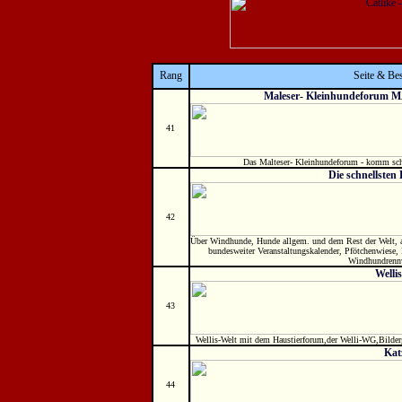
Rang
Seite & Be
Maleser- Kleinhundeforum 
41
Das Malteser- Kleinhundeforum - komm schau
Die schnellsten
42
Über Windhunde, Hunde allgem. und dem Rest der Welt, a
bundesweiter Veranstaltungskalender, Pfötchenwiese
Windhundrennv
Welli
43
Wellis-Welt mit dem Haustierforum,der Welli-WG,Bilderg
Kat
44