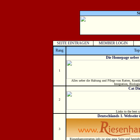
S
SEITE EINTRAGEN
MEMBER LOGIN
Rang
Top
Die Homepage ueber 
1
Alles ueber die Haltung und Pflege von Ratten, Krank
Integration, Biologi
Cat Di
2
Links to the best ca
Deutschlands 1. Webseite
3
Riesenhamsterratten.info ist eine neue Seite und bestreb