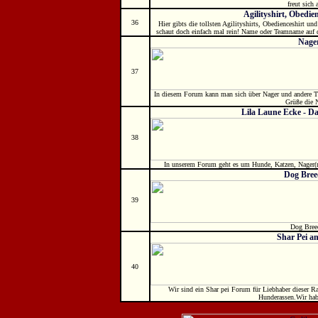
freut sich 
Agilityshirt, Obedien
36
Hier gibts die tollsten Agilityshirts, Obedienceshirt un
schaut doch einfach mal rein! Name oder Teamname auf 
Nage
37
In diesem Forum kann man sich über Nager und andere Tie
Grüße die N
Lila Laune Ecke - Da
38
In unserem Forum geht es um Hunde, Katzen, Nager(m
Dog Bre
39
Dog Bree
Shar Pei a
40
Wir sind ein Shar pei Forum für Liebhaber dieser R
Hunderassen.Wir habe