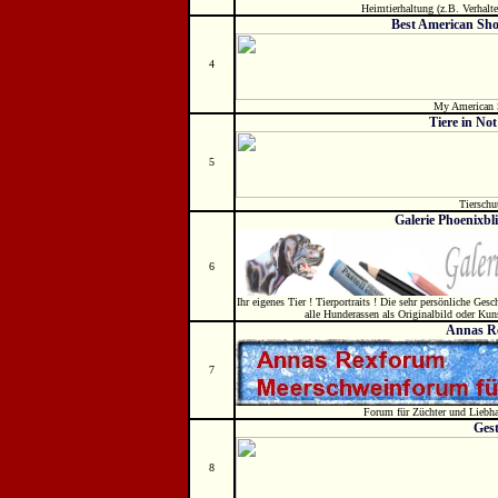
Heimtierhaltung (z.B. Verhalt
Best American Sho
4
My American S
Tiere in N
5
Tierschu
Galerie Phoenixbli
6
Ihr eigenes Tier ! Tierportraits ! Die sehr persönliche Ges
alle Hunderassen als Originalbild oder Kun
Annas R
7
Forum für Züchter und Liebh
Gest
8