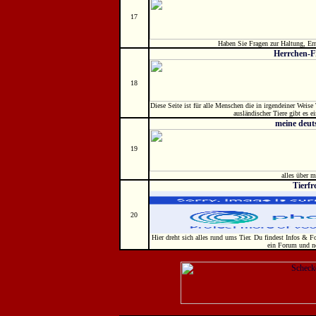
17
Haben Sie Fragen zur Haltung, Er
Herrchen-F
18
Diese Seite ist für alle Menschen die in irgendeiner Weise
ausländischer Tiere gibt es ei
meine deut
19
alles über 
Tierf
20
Hier dreht sich alles rund ums Tier. Du findest Infos & Fo
ein Forum und no