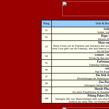
Rang
Seite & Be
Soh
91
Sohbet, Soh
Degu-
92
Infoseite ü
Maus-on
Dieses Forum soll als Plattform zum Austausch über unse
93
erster Linie geht’s um die Farbmaus, aber auch Hamster u
uns auf Eur
wonnes - on
94
Private Hp über mi
Farbmau
95
Farbmäuse Haltung,
ste
96
Shar Pei Ron
Die Welt 
97
Beschreibungen der Hunderasssen
Zoo-Par
98
Günstigster Online Tiers
Hunde-Pla
99
Ein nettes Plauderforum für Hundefr
Peking-Palast-D
100
Pekingese Olfi vom Maulwurfshügel stellt sich seine F
Einblick aus seiner Welt, wir erwarten Di