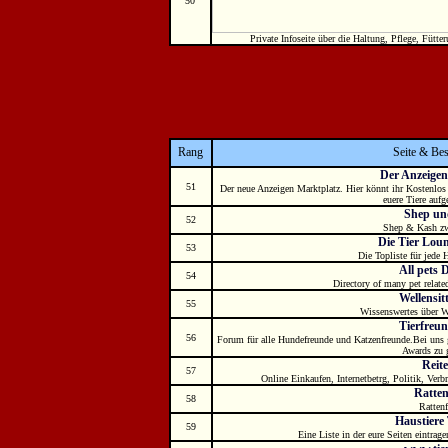
50
Private Infoseite über die Haltung, Pflege, Fütt
Rang
Seite & Be
Der Anzeigen
51
Der neue Anzeigen Marktplatz. Hier könnt ihr Kostenlos
euere Tiere auf
Shep un
52
Shep & Kash zw
Die Tier Loun
53
Die Topliste für jede
All pets 
54
Directory of many pet relate
Wellensit
55
Wissenswertes über W
Tierfreun
56
Forum für alle Hundefreunde und Katzenfreunde.Bei uns
Awards zu 
Reite
57
Online Einkaufen, Internetbetrg, Politik, Verbr
Ratten
58
Ratten
Haustiere
59
Eine Liste in der eure Seiten eintrag