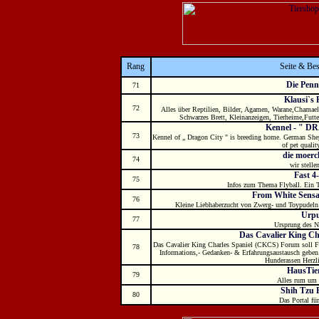
Rang
Seite & Be
Die Pen
71
Klausi`s 
72
Alles über Reptilien, Bilder, Agamen, Warane,Chamael
Schwarzes Brett, Kleinanzeigen, Tierheime,Futter
Kennel - " D
73
Kennel of „ Dragon City " is breeding home. German Shep
of pet qualit
die moerc
74
wir stelle
Fast 4
75
Infos zum Thema Flyball. Ein T
From White Sens
76
Kleine Liebhaberzucht von Zwerg- und Toypudeln i
Urpu
77
Ursprung des N
Das Cavalier King Ch
Das Cavalier King Charles Spaniel (CKCS) Forum soll F
78
Informations,- Gedanken- & Erfahrungsaustausch geben. 
Hunderassen Herz
HausTie
79
Alles rum um 
Shih Tzu 
80
Das Portal für