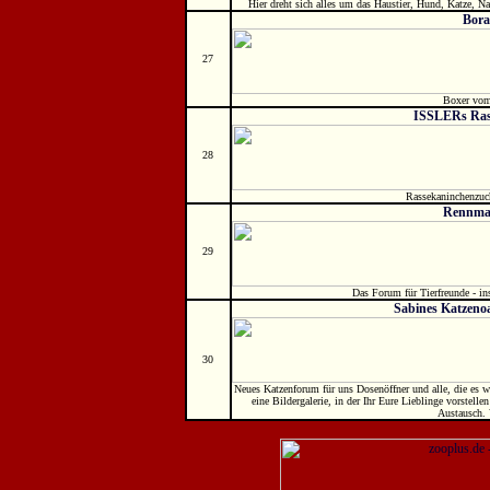
Hier dreht sich alles um das Haustier, Hund, Katze, Nag
Bor
27
Boxer vom
ISSLERs Ras
28
Rassekaninchenzuch
Rennma
29
Das Forum für Tierfreunde - i
Sabines Katzeno
30
Neues Katzenforum für uns Dosenöffner und alle, die es w
eine Bildergalerie, in der Ihr Eure Lieblinge vorstel
Austausch. 