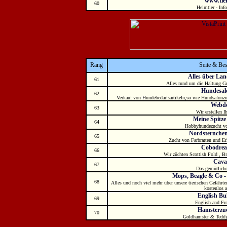
www.tier
60
Heimtier - Inf
Rang
Seite & Be
Alles über Lan
61
Alles rund um die Haltung Gr
Hundesal
62
Verkauf von Hundebedarfsartikeln,so wie Hundsalonz
Webde
63
Wir erstellen 
Meine Spitze 
64
Hobbyhundezucht vo
Nordsternchen
65
Zucht von Farbratten und Er
Cobodre
66
Wir züchten Scottish Fold , Br
Caval
67
Das gemütlich
Mops, Beagle & Co -
68
Alles und noch viel mehr über unsere tierischen Gefährte
kostenlos 
English Bu
69
English and Fr
Hamsterzuc
70
Goldhamster & Tedd