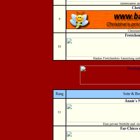
interessantes au
Chri
9
Christines
Frettche
10
Haukes Frettchenfoto Sammlung und I
Rang
Seite & Be
Annie`s 
11
Eine private Nothilfe und -s
Far-Chicco 