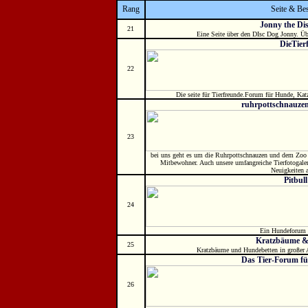
Rang
Seite & Be
Jonny the Di
21
Eine Seite über den DIsc Dog Jonny. Übe
DieTier
22
Die seite für Tierfreunde.Forum für Hunde, Kat
ruhrpottschnauzen,
23
bei uns geht es um die Ruhrpottschnauzen und dem Zoo 
Mitbewohner. Auch unsere umfangreiche Tierfotogaler
Neuigkeiten a
Pitbul
24
Ein Hundeforum ü
Kratzbäume &
25
Kratzbäume und Hundebetten in großer Au
Das Tier-Forum für
26