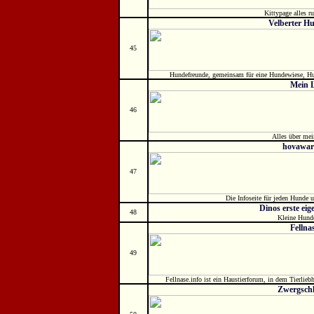
Kittypage alles r
Velberter H
45
Hundefreunde, gemeinsam für eine Hundewiese, Hun
Mein 
46
Alles über mei
hovawar
47
Die Infoseite für jeden Hunde 
Dinos erste ei
48
Kleine Hund
Fellnas
49
Fellnase.info ist ein Haustierforum, in dem Tierlie
Zwergschl