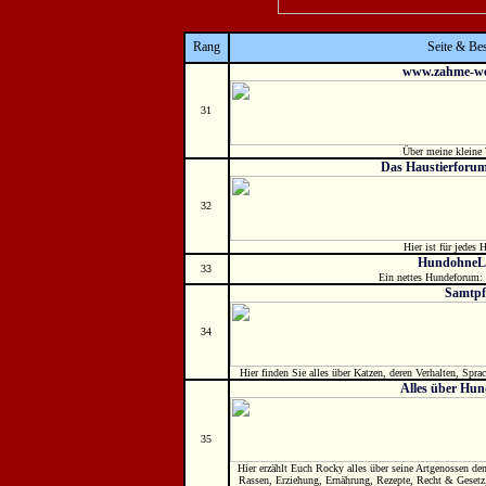
Rang
Seite & Be
www.zahme-wel
31
Über meine kleine 
Das Haustierforum 
32
Hier ist für jedes 
HundohneL
33
Ein nettes Hundeforum: 
Samtpf
34
Hier finden Sie alles über Katzen, deren Verhalten, Spr
Alles über Hu
35
Hier erzählt Euch Rocky alles über seine Artgenossen de
Rassen, Erziehung, Ernährung, Rezepte, Recht & Gesetz