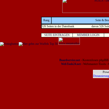
Rang
Seite & Be
526 Seiten in der Datenbank
davon 526 Seit
SEITE EINTRAGEN
MEMBER LOGIN
- Kostenloses phpBB3
Boardservice.net
- Webmaster-Tools - 
WebTools24.net
Powe
Distanzierung