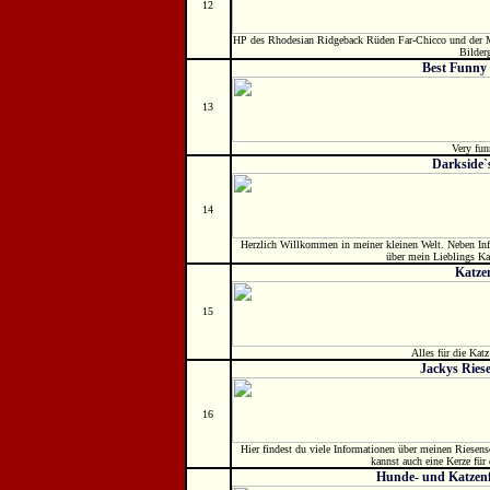
12
HP des Rhodesian Ridgeback Rüden Far-Chicco und der Ma
Bilderg
Best Funny
13
Very fun
Darkside`
14
Herzlich Willkommen in meiner kleinen Welt. Neben Inf
über mein Lieblings Ka
Katze
15
Alles für die Katz
Jackys Ries
16
Hier findest du viele Informationen über meinen Riesens
kannst auch eine Kerze für
Hunde- und Katzen