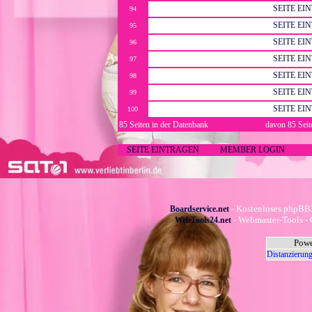
SEITE EI
94
SEITE EI
95
SEITE EI
96
SEITE EI
97
SEITE EI
98
SEITE EI
99
SEITE EI
100
85 Seiten in der Datenbank
davon 85 Seit
SEITE EINTRAGEN
MEMBER LOGIN
- Kostenloses phpBB3
Boardservice.net
- Webmaster-Tools - 
WebTools24.net
Powe
Distanzierung