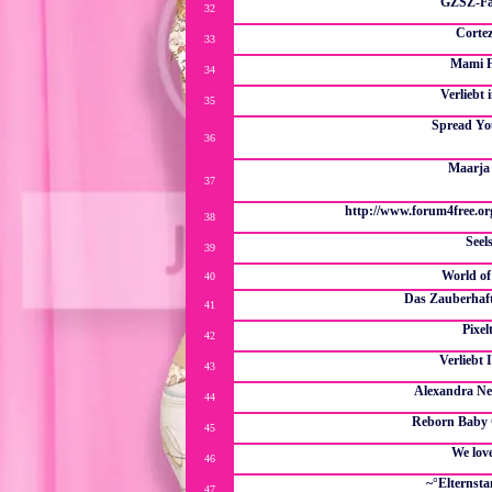
GZSZ-Fa
32
Ein Forum für alle GZSZ Fans u
Cortez
33
Die erste Manuel-Cort
Mami 
34
das Forum für Mamis und Papis und alle die e
Verliebt 
35
Alles rund um
Spread Yo
36
Ein kleine Seite mit vielen Infos über Robbie Williams (z.
mich ;-) Schaut einf
Maarja
37
Hier geht es um die süße New Comerin Maarja Kivi. Nächst
Could You die 
http://www.forum4free.or
38
wie der name schon sagt ...hier treffen sic
Seel
39
Forum für Menschen mit
World of
40
Das Zauberhaft
41
Spiele wo das Au
Pixel
42
Kleine Pixelschule für P
Verliebt 
43
Vib-Fanforum (sucht 
Alexandra Nel
44
Große Fanpage über Alex Neldel m
Reborn Baby
45
Alles über Puppen die von echten 
We lov
46
Ein Gzsz 
~°Elternst
47