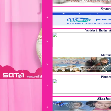
Die inoffizielle Fanpage üb
Myster
4
Alles rund um Mystery Filme und Myste
- Verliebt in Berlin - 
5
Das ist ein "Verliebt in Berlin"-RPG, wo ihr entscheide
anderes? <br> (Erfunde
Muffin
6
Amerika, Serien, Telenovela
Plauder
7
Plauder
Alissa Ju
8