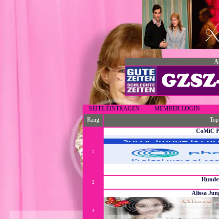
A
SEITE EINTRAGEN
MEMBER LOGIN
Rang
Top
CoMiC 
1
Hier kannst du dich mit anderen Comic Fans über dein
Duck oder auch Ma
Hunde
2
Schönes Forum, MELD
Alissa Ju
3