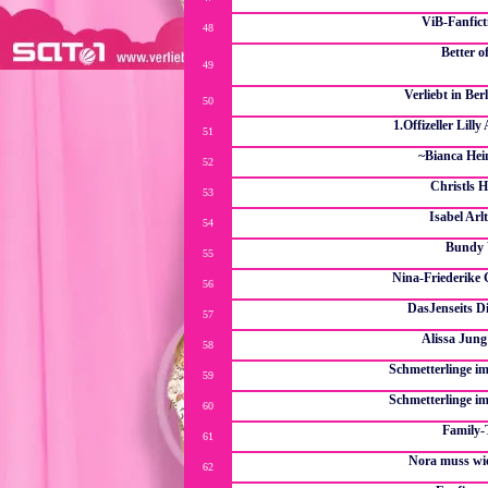
Wir sind ein nettes Familien
ViB-Fanfic
48
Ein Forum, dass sich ganz den ViB-Fanfic
Better o
49
Das 7.Schuljahr hat für Harry & Co. begonnen.Alle spüre
an.Der Orden tut sein bestes um die Angriffe
Verliebt in Ber
50
Ein neues Rollenspie
1.Offizeller Lill
51
Der 1.Offizelle Lilly Anders Fanclu
~Bianca Hei
52
Eine Pge über Bianca Hein die 
Christls 
53
Ich, Freunde, Lie
Isabel Arl
54
Fanpage über die begabte Schauspielerin Is
Bundy 
55
Die Al Bund
Nina-Friederike
56
Alles über Nina-Friederike Gnädig
DasJenseits D
57
Hier geht es um Jenseits-Them
Alissa Jun
58
Das Forum übe
Schmetterlinge i
59
Fanpage über die bel
Schmetterlinge i
60
Fanpage über die bel
Family-
61
Ein Forum rund um die Famile,ei
Nora muss w
62
Dies ist eine PRO NORA Aktion, die Sat1 davon überzeu