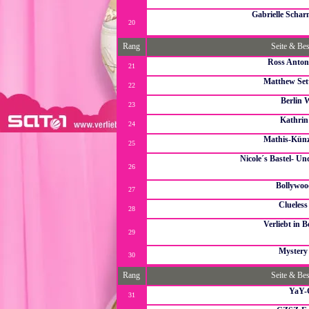
echter Mörder unter der Crew
Gabrielle Schar
20
Inoffizielle Fanpage über Gabrielle Scharnitzky, hauptsä
beka
Rang
Seite & Be
Ross Anton
21
Eine Fanpage über den Sänger,Musicalda
Matthew Set
22
Fanpage über den se
Berlin 
23
Hier jehts rund um Bärl
Kathrin
24
Meine kleine vi
Mathis-Künz
25
Fanart
Nicole´s Bastel- U
26
Ihr sucht Ideen zum Basteln oder Handarbeiten , Rezepte 
genau richtig ! Kommt vorbei !
Bollywoo
27
Alles rund um den Kult der i
Clueles
28
Clueless 
Verliebt in 
29
Das ViB Forum ist ein Forum für jeden Fan von Verliebt in
jeder gleichgesinnte treffen
Mystery
30
Wir sind ein kre
Rang
Seite & Be
YaY-G
31
All about da stylisch Gilm