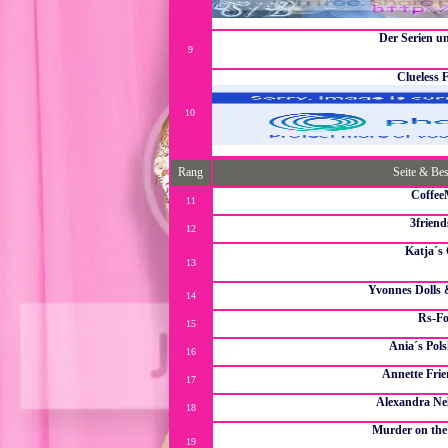
Die Fanpage vo
Der Serien u
9
Wir sind der Stamm (The Tribe) der Serien (und Film)-
au
Clueless
10
Clueless 
Rang
Seite & Be
Coffee
11
Das Forum für 
3friend
12
3 Freunde - 
Katja´s
13
Ein Forum wo alle Themen Gehör finden: Harry Potter
jede Menge 
Yvonnes Dolls 
14
für alle Dolls
Rs-F
15
Das beste Rs 
Ania´s Pol
16
Polen
Annette Fri
17
Annette Fri
Alexandra Ne
18
Eine Fanpage über Alex Neldel au
Murder on the
19
Special Agents trainieren die Anwärter unter harten Bed