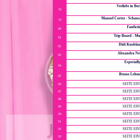
Cooles Forum über Alex al
Verliebt in Be
78
ein nettes kleines Verliebt in Berlin Fanforum mit
Bildergallerie,R
Manuel Cortez - Schausp
79
Manuel Cortez - ein Mann, e
Fanficti
80
DIE ultimative Seite für all eure Fanficti
Trip Board - Mu
81
Ein ganzes Board über alle möglic
Didi Knobla
82
Eine Fanpage über den Dsds
Alexandra Ne
83
Fanpage zu Ale
Especially
84
St Radcliffe ist eines der führenden Internatschulen des
Schülers munkelt man über eine Geheimorg
Bruno Lehma
85
Die große ViB Bruo Lehmann
SEITE EI
86
SEITE EI
87
SEITE EI
88
SEITE EI
89
SEITE EI
90
SEITE EI
91
SEITE EI
92
SEITE EI
93