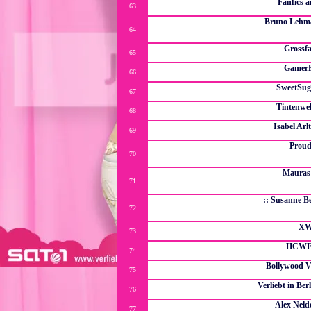
Fanfics 
63
Suche noch ViB-Autoren, Gossip Girl-Auto
Bruno Lehma
64
Kurz nach der Bekanntgabe das Tim Sander in der zweite
uns fest das wir eine Fansite erstelle
Grossfa
65
Ein Forum für Fam
Gamer
66
Seite über 
SweetSug
67
About
Tintenwe
68
Eine Forum über die Tintenwel
Isabel Arl
69
Alles über "Sim
Proud
70
Websites erstellt von Liss Winter... Alles über die eig
zum Recht der T
Mauras
71
Ein Forum mit Südseefeeling, wo man bei einnem kuhlen 
kan
:: Susanne B
72
Die erste Fanpage über Susanne Berckhemer (Britta Paul b
For
X
73
Eine super
HCWF 
74
Eine Wrestling Fantasy Liga, wo n
Bollywood V
75
Wir reden über Serien,
Verliebt in Ber
76
ViB Rollenspiel, das noch
Alex Neld
77