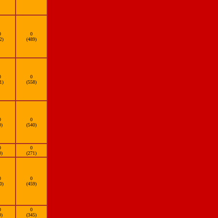
0
0
2)
(489)
0
0
1)
(558)
0
0
0)
(540)
0
0
0)
(271)
0
0
0)
(459)
0
0
0)
(345)