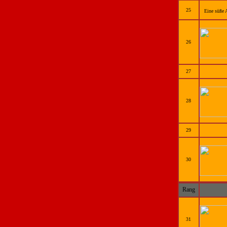
25
Eine süße 
26
27
28
29
30
Rang
31