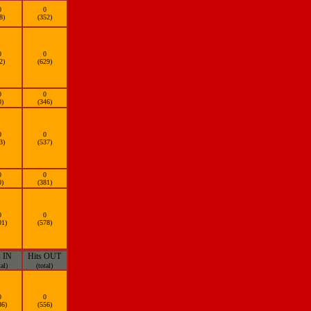
0
0
8)
(352)
0
0
2)
(629)
0
0
0)
(346)
0
0
3)
(537)
0
0
0)
(381)
0
0
01)
(578)
s IN
Hits OUT
tal)
(total)
0
0
86)
(556)