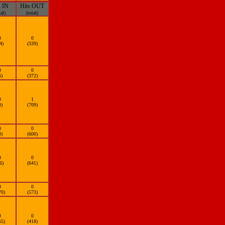
s IN
Hits OUT
tal)
(total)
0
0
4)
(339)
0
0
6)
(372)
0
1
0)
(709)
0
0
0)
(600)
0
0
6)
(641)
0
0
70)
(573)
0
0
55)
(418)