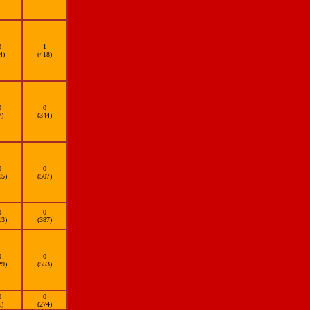
0
1
4)
(418)
0
0
7)
(344)
0
0
15)
(507)
0
0
13)
(387)
0
0
29)
(553)
0
0
1)
(274)