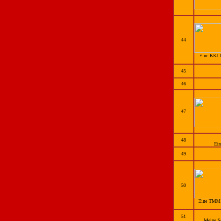
44
Eine KKJ P
45
46
47
48
Ein
49
50
Eine TMM Sc
51
Meine Sc