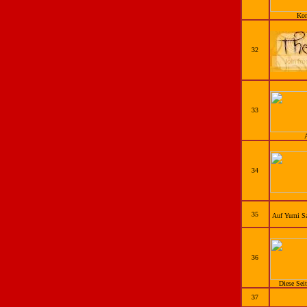
Kom
32
33
34
35
Auf Yumi Sa
36
Diese Seit
37