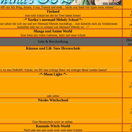
-HP mit My Blog, Anime, 4 you, Funteil und mehr... klickt mal drauf viel Spass beim stöbern! ^_~
Tierland
(
eine tolle Schule bei der ihr Tiere haben könnt!
~* Yuriko´s mermaid Melody School *~
eine schule die sich um und mit Mermaid Melody beschäftigt... hier könntihr euch als Schülerinnen
(4
Anmelden oder nur so schauen was Mermaid Melody ist...^^
Manga und Anime World
(
Eine Seite mit vielen Gallerien, Infos und einer Schule
Hit
Seite & Beschreibung
(to
Kizunas und Lili- Sues Hexenschule
(3
Es ist eine DoReMi- Schule, wo DU eine richtige Hexe/ ein richtiger Hexer werden kannst!
~*~Moon Light~*~
(1
seht selbst
Nicoles Witchschool
(
Eine Hexenschule noch im aufbau.
Kazumis-Witch-World
(
Noch sehr neu und sucht ncoh viele nette Schüler