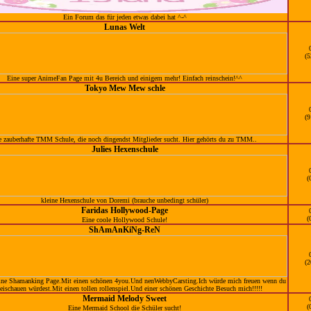
Ein Forum das für jeden etwas dabei hat ^-^
Lunas Welt
(5
Eine super AnimeFan Page mit 4u Bereich und einigem mehr! Einfach reinschein!^^
Tokyo Mew Mew schle
(9
e zauberhafte TMM Schule, die noch dingendst Mitglieder sucht. Hier gehörts du zu TMM..
Julies Hexenschule
(
kleine Hexenschule von Doremi (brauche unbedingt schüler)
Faridas Hollywood-Page
(
Eine coole Hollywood Schule!
ShAmAnKiNg-ReN
(2
ne Shamanking Page.Mit einen schönen 4you.Und nenWebbyCarsting.Ich würde mich freuen wenn du
eischauen würdest.Mit einen tollen rollenspiel.Und einer schönen Geschichte Besuch mich!!!!!
Mermaid Melody Sweet
(
Eine Mermaid School die Schüler sucht!