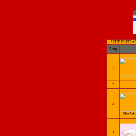
SEITE EINTRA
Rang
1
2
3
Eine Anim
4