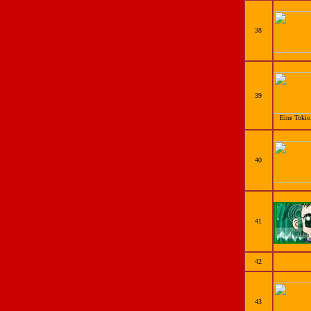
38
39
Eine Tokio
40
41
42
43