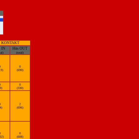
KONTAKT
s IN
Hits OUT
tal)
(total)
0
0
19)
(690)
0
0
9)
(330)
0
2
4)
(696)
0
0
02)
(608)