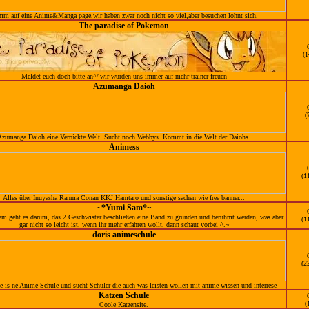
m auf eine Anime&Manga page,wir haben zwar noch nicht so viel,aber besuchen lohnt sich.
The paradise of Pokemon
(1
Meldet euch doch bitte an^^wir würden uns immer auf mehr trainer freuen
Azumanga Daioh
(
Azumanga Daioh eine Verrückte Welt. Sucht noch Webbys. Kommt in die Welt der Daiohs.
Animess
(1
Alles über Inuyasha Ranma Conan KKJ Hamtaro und sonstige sachen wie free banner...
~*Yumi Sam*~
m geht es darum, das 2 Geschwister beschließen eine Band zu gründen und berühmt werden, was aber
(1
gar nicht so leicht ist, wenn ihr mehr erfahren wollt, dann schaut vorbei ^.~
doris animeschule
(2
e is ne Anime Schule und sucht Schüler die auch was leisten wollen mit anime wissen und interrese
Katzen Schule
(
Coole Katzensite.