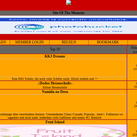
Site Of The Moment
GEN
MEMBER LOGIN
REGELN
BOOKMARK
Hit
Top 10
(to
KKJ Dreams
(1
Eine KKJ Schule, die noch viele Schüler sucht. Klickt einfach mal ^^
.:Dodos Hexenschule:.
(5
Kleine Hexenschule
Namida no Desu
(3
einfopage über verschiedene Animes. Unteranderem Chrno Crusade, Popotan, .hack//, Fullmoon wo
sagashite und noch mehr. Außerdem viele Gallleries und einem 4U- Berreich.
Fruit Island
(12