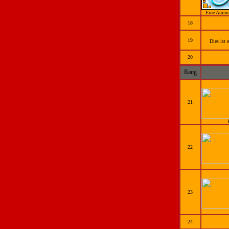
Eine Anime
18
19
Dies ist 
20
Rang
21
22
23
24