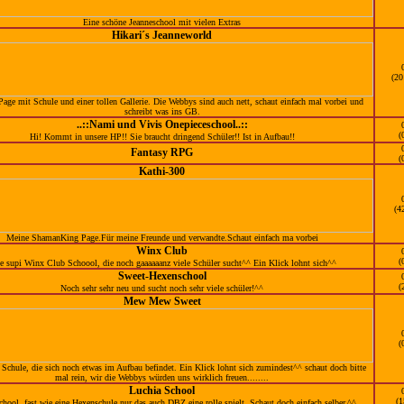
Eine schöne Jeanneschool mit vielen Extras
Hikari´s Jeanneworld
(20
age mit Schule und einer tollen Gallerie. Die Webbys sind auch nett, schaut einfach mal vorbei und
schreibt was ins GB.
..::Nami und Vivis Onepieceschool..::
(
Hi! Kommt in unsere HP!! Sie braucht dringend Schüler!! Ist in Aufbau!!
Fantasy RPG
(
Kathi-300
(4
Meine ShamanKing Page.Für meine Freunde und verwandte.Schaut einfach ma vorbei
Winx Club
(
e supi Winx Club Schoool, die noch gaaaaaanz viele Schüler sucht^^ Ein Klick lohnt sich^^
Sweet-Hexenschool
(
Noch sehr sehr neu und sucht noch sehr viele schüler!^^
Mew Mew Sweet
(
hule, die sich noch etwas im Aufbau befindet. Ein Klick lohnt sich zumindest^^ schaut doch bitte
mal rein, wir die Webbys würden uns wirklich freuen........
Luchia School
(1
hool, fast wie eine Hexenschule nur das auch DBZ eine rolle spielt. Schaut doch einfach selber.^^