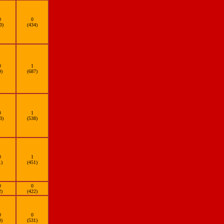
0
0
0)
(434)
0
1
9)
(687)
0
1
3)
(538)
0
1
1)
(451)
0
0
2)
(422)
0
0
0)
(531)