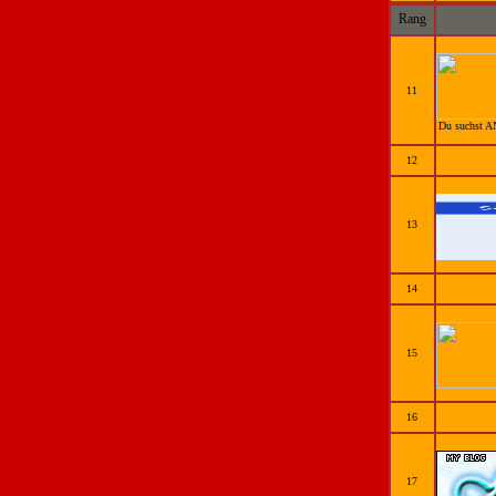
Rang
11
Du suchst A
12
13
14
15
16
17