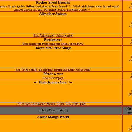
Kyokos Sweet Dreams
Anime Hp mit großen Gallarys und einer schönen School! ^ ^ Würd mich freuen wenn ihr mal vorbei
(2
schauen würdet und euch bei meiner School anmelden würdet! ^ ^
Alles über Animes
(1
Eine Animepage!!! Schaut vorbei
Pferde4ever
(
Eine supercoole Pferdepage mit einem Anime RPG
Tokyo Mew Mew Magic
(3
eine TMM schule, die dringens schüler und noch webbys sucht
Pferde 4 ever
(
Coole Pferdepage
--> KaitoJeanne-Zone <--
(5
Alles über KaitoJeanne: Awards, Bilder, Gifs, Club, Chat...
Hit
Seite & Beschreibung
(to
Anime.Manga.World
(2