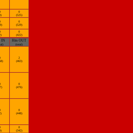
0
0
0)
(525)
0
0
9)
(529)
0
0
2)
(422)
s IN
Hits OUT
tal)
(total)
0
2
68)
(463)
0
0
7)
(476)
0
0
2)
(448)
0
0
0)
(342)