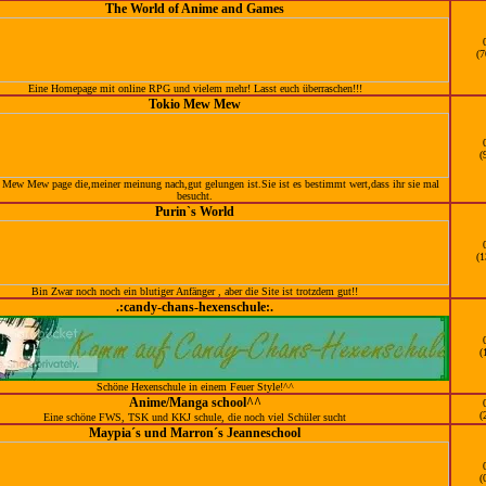
The World of Anime and Games
(7
Eine Homepage mit online RPG und vielem mehr! Lasst euch überraschen!!!
Tokio Mew Mew
(
 Mew Mew page die,meiner meinung nach,gut gelungen ist.Sie ist es bestimmt wert,dass ihr sie mal
besucht.
Purin`s World
(1
Bin Zwar noch noch ein blutiger Anfänger , aber die Site ist trotzdem gut!!
.:candy-chans-hexenschule:.
(
Schöne Hexenschule in einem Feuer Style!^^
Anime/Manga school^^
(
Eine schöne FWS, TSK und KKJ schule, die noch viel Schüler sucht
Maypia´s und Marron´s Jeanneschool
(