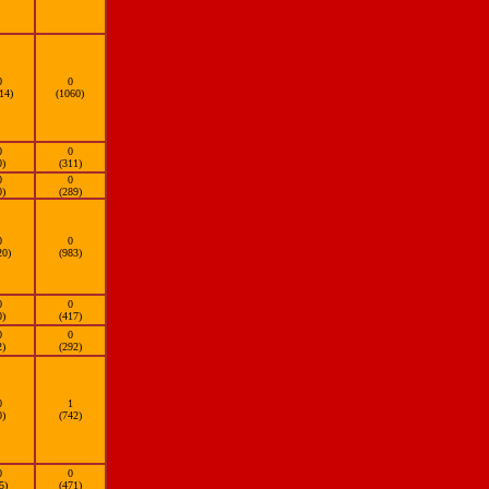
0
0
14)
(1060)
0
0
0)
(311)
0
0
0)
(289)
0
0
20)
(983)
0
0
0)
(417)
0
0
2)
(292)
0
1
0)
(742)
0
0
5)
(471)