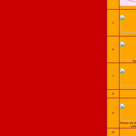
5
6
Ei
7
8
9
Komm auf ei
vorb
10