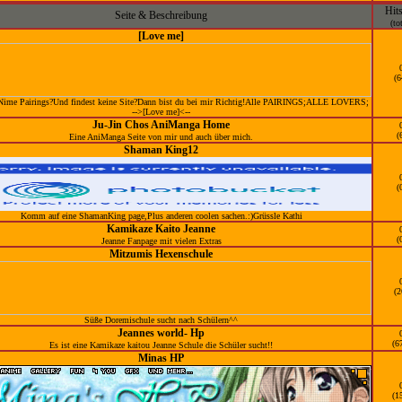
Hit
Seite & Beschreibung
(to
[Love me]
(6
Nime Pairings?Und findest keine Site?Dann bist du bei mir Richtig!Alle PAIRINGS;ALLE LOVERS;
-->[Love me]<--
Ju-Jin Chos AniManga Home
(
Eine AniManga Seite von mir und auch über mich.
Shaman King12
(
Komm auf eine ShamanKing page,Plus anderen coolen sachen.:)Grüssle Kathi
Kamikaze Kaito Jeanne
(
Jeanne Fanpage mit vielen Extras
Mitzumis Hexenschule
(2
Süße Doremischule sucht nach Schülern^^
Jeannes world- Hp
(6
Es ist eine Kamikaze kaitou Jeanne Schule die Schüler sucht!!
Minas HP
(1