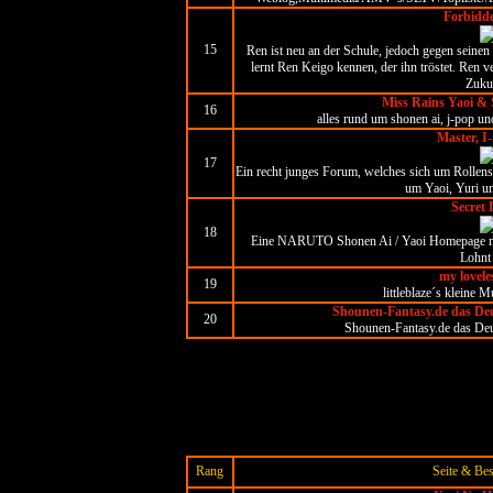
Forbidd
15
Ren ist neu an der Schule, jedoch gegen seinen
lernt Ren Keigo kennen, der ihn tröstet. Ren ve
Zuku
Miss Rains Yaoi & 
16
alles rund um shonen ai, j-pop un
Master, I
17
Ein recht junges Forum, welches sich um Rollen
um Yaoi, Yuri un
Secret 
18
Eine NARUTO Shonen Ai / Yaoi Homepage mit 
Lohnt 
my lovele
19
littleblaze´s kleine 
Shounen-Fantasy.de das De
20
Shounen-Fantasy.de das De
Rang
Seite & Be