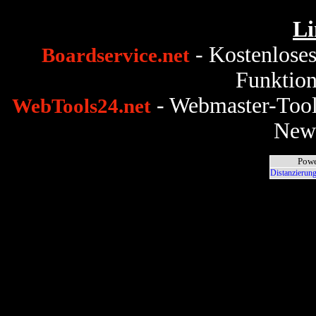
Li
- Kostenlose
Boardservice.net
Funktion
- Webmaster-Tool
WebTools24.net
News
Powe
Distanzierung