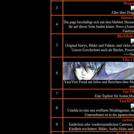
Dragon
3
Alles über Drag
Kizuna 
Die page beschäftigt sich mit dem bliebten Shou
4
ihr auf dieser Seite finden könnt: News (Ani
Fanficti
BlackBolt
5
Original Storys, Bilder und Paläste, und viele
Unsere Geschichten auch als Bücher, Poster 
+++Ne
Like a
6
Yaoi/Yuri Portal mit Infos und Berichten über M
uv
Top 100
7
Eine Topliste für Anime,Ma
Yaoi RPG
8
Umelda ist eine neu eröffnete Modelagentur, di
Unternehmen ist in der japanische
cartoons
9
Entdecken oder wiederzuentdecken Cartoons, S
Kindheit erschüttert. Bilder, Audio-Skins und