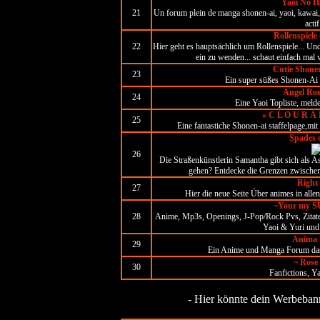
Yaoi No H
21
Un forum plein de manga shonen-ai, yaoi, kawai,
actif
Rollenspiele
22
Hier geht es hauptsächlich um Rollenspiele... Un
ein zu wenden... schaut einfach mal 
Cutie Shone
23
Ein super süßes Shonen-Ai
Angel Ros
24
Eine Yaoi Topliste, melde
» C L O U R Á D
25
Eine fantastiche Shonen-ai staffelpage,mi
Spades 
26
Die Straßenkünstlerin Samantha gibt sich als A
gehen? Entdecke die Grenzen zwischen
Right
27
Hier die neue Seite Über animes in alle
~Your my 
28
Anime, Mp3s, Openings, J-Pop/Rock Pvs, Zitate
Yaoi & Yuri un
Anima 
29
Ein Anime und Manga Forum das 
~ Rose
30
Fanfictions, Y
- Hier könnte dein Werbebanne