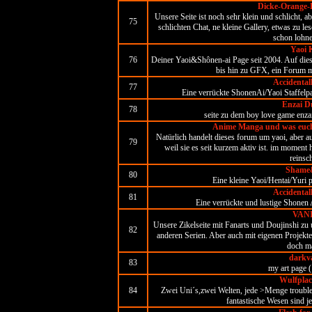
Dicke-Orange-K
Unsere Seite ist noch sehr klein und schlicht, a
75
schlichten Chat, ne kleine Gallery, etwas zu l
schon lohn
Yaoi 
76
Deiner Yaoi&Shônen-ai Page seit 2004. Auf dies
bis hin zu GFX, ein Forum m
Accidental
77
Eine verrückte ShonenAi/Yaoi Staffelp
Enzai D
78
seite zu dem boy love game enzai
Anime Manga und was euch 
Natürlich handelt dieses forum um yaoi, aber au
79
weil sie es seit kurzem aktiv ist. im moment 
reinsc
Shame
80
Eine kleine Yaoi/Hentai/Yuri p
Accidental
81
Eine verrückte und lustige Shonen A
VAN
Unsere Zikelseite mit Fanarts und Doujinshi zu
82
anderen Serien. Aber auch mit eigenen Projek
doch ma
darkva
83
my art page (
Wulfpla
84
Zwei Uni´s,zwei Welten, jede >Menge troubl
fantastische Wesen sind j