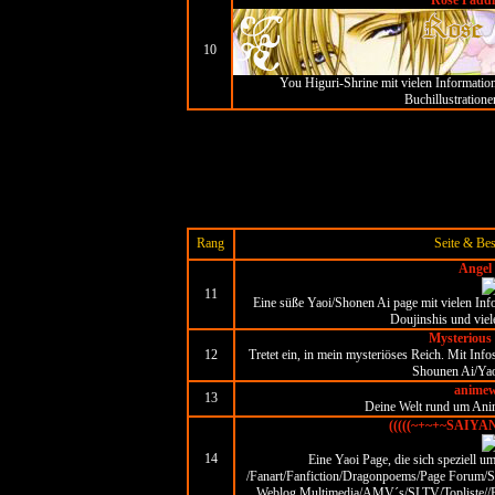
Rose Paddl
10
You Higuri-Shrine mit vielen Informatio
Buchillustratione
Rang
Seite & Be
Angel
11
Eine süße Yaoi/Shonen Ai page mit vielen Inf
Doujinshis und viel
Mysterious
12
Tretet ein, in mein mysteriöses Reich. Mit Inf
Shounen Ai/Yao
animew
13
Deine Welt rund um Ani
(((((~+~+~SAIYA
14
Eine Yaoi Page, die sich speziell 
/Fanart/Fanfiction/Dragonpoems/Page Forum/Sc
Weblog,Multimedia/AMV´s/SLTV/Topliste//FUN