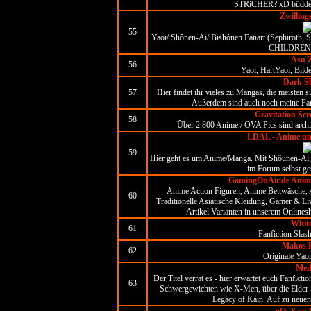
STRiCHER? xD büdde 
Zwilling
55
Yaoi/ Shônen-Ai/ Bishônen Fanart (Sephiroth,
CHILDREN D
Asu 
56
Yaoi, HartYaoi, Bilde
Dark S
57
Hier findet ihr vieles zu Mangas, die meisten 
Außerdem sind auch noch meine Fanf
Gravitation Scr
58
Über 2.800 Anime / OVA Pics sind archivi
LDAL - Anime u
59
Hier geht es um Anime/Manga. Mit Shôunen-Ai,
im Forum selbst ge
GamingOnAir.de Anim
Anime Action Figuren, Anime Bettwäsche, 
60
Traditionelle Asiatische Kleidung, Gamer & L
Artikel Varianten in unserem Onlines
White
61
Fanfiction Slas
Makos P
62
Originale Yao
Med
Der Titel verrät es - hier erwartet euch Fanfic
63
Schwergewichten wie X-Men, über die Elder S
Legacy of Kain. Auf zu neuen