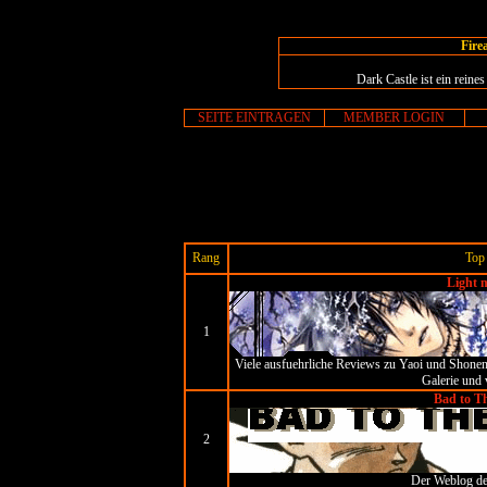
Fire
Dark Castle ist ein rein
SEITE EINTRAGEN
MEMBER LOGIN
Rang
Top
Light m
1
Viele ausfuehrliche Reviews zu Yaoi und Shon
Galerie und 
Bad to T
2
Der Weblog des