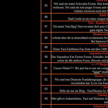
Flesh for
Wir sind ein reines Schwulen Forum. Hier könnt
85
verfassen. Wir sind ein echt junges Forum und w
Admins versüssen euch den A
Dark C
86
Dark Castle ist ein reines Jungen
Yaoi - Kamikaze
87
Ein neues Yaoi Rpg! Dort erwarten dich pure Ge
ganz eigene Yao
Shonen-ai-d
88
website über die in deutschland erschienenen S
Bei Interesse 
Yaoisto
89
Deine Yaoi-Fanfiktion-Fan-Seite mit über 1400 F
Saiyanlove Fan
90
Das Saiyanlove Fan Fiction Forum. Schneller, bess
sexier als alle anderen Foren, diesseits und
++~** Projec
91
Unsere Werke!!^^ Bis jetzt hat es nur ein wen
*gggg* muah
Akuma Cor
92
Wir sind eine Deutsche Scanlationgruppe, die
verschrieben hat. Es ist von Fan
~ Yu
93
Mehr als nur ein Blog - Yaoi/Shonen-Ai, 
Glaring
94
Hier gibt es Animeshrines, Yaoi und Shôunen-Ai
me
School of t