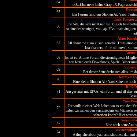
oO..Yaoi
64
oO...Eine nette kleine GraphiX Page aussch
Demons
65
Ein Forum rund um Shonen Ai, Yaoi, Fantasy
Umis Fenster 
Eine Site, die sich nicht nur mit Yugioh beschäft
66
ist eine der wenigen, von jap. FAs unabhängigen 
ar
Ai no Kusab
67
All about the ai no kusabi remake. Translation of
last chapters of the old novel, sum
Anime 
68
Es ist ein Anime Forum die staendig neue Mitgli
wir bieten euch Downloads, Spiele, Bilder und 
Silver 
69
Bei dieser Seite dreht sich alles um
Kariaku Oy
70
Eine kleine Shonen Ai / Yaoi Seite die noch 
RPG De
71
Ausgestattet mit RPGs, ein Forum und all dies 
Besu
Yaoi Wo
Ihr wollt in einer Welt Leben wo es von den 
72
Leben zwischen den verschiedensten Männern se
schreiben könnt? Hier werde
Saiyanlove
73
Eine noch neue Anime
sakurazuka u
74
A tiny site about yaoi and shounen ai... and