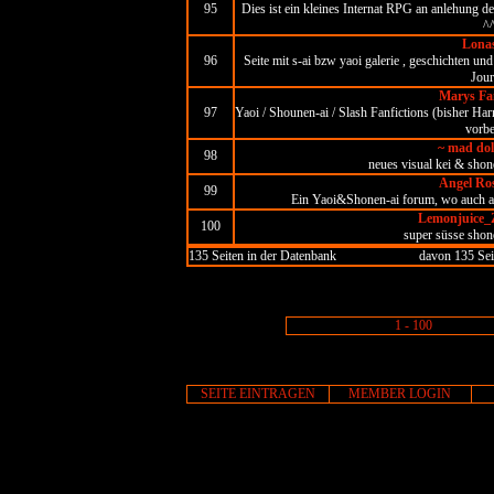
95
Dies ist ein kleines Internat RPG an anlehung 
^
Lona
96
Seite mit s-ai bzw yaoi galerie , geschichten und
Jour
Marys Fan
97
Yaoi / Shounen-ai / Slash Fanfictions (bisher Har
vorbe
~ mad dol
98
neues visual kei & shone
Angel Ro
99
Ein Yaoi&Shonen-ai forum, wo auch al
Lemonjuice_Z
100
super süsse shone
135 Seiten in der Datenbank
davon 135 Sei
1 - 100
SEITE EINTRAGEN
MEMBER LOGIN