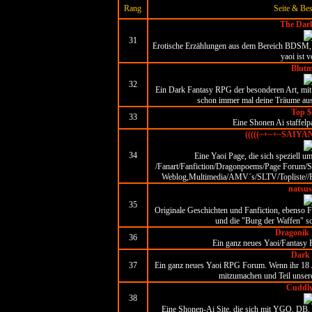
Rang
Seite & Be
The Dar
31
Erotische Erzählungen aus dem Bereich BDSM, 
yaoi ist v
Blut
32
Ein Dark Fantasy RPG der besonderen Art, mit 
schon immer mal deine Träume aus
Top $
33
Eine Shonen Ai staffelpa
(((((~+~+~SAIYA
34
Eine Yaoi Page, die sich speziell 
/Fanart/Fanfiction/Dragonpoems/Page Forum/Sc
Weblog,Multimedia/AMV´s/SLTV/Topliste//FUN
natsus
35
Originale Geschichten und Fanfiction, ebenso F
und die "Burg der Waffen" so
Dragonik
36
Ein ganz neues Yaoi/Fantasy 
Dark 
37
Ein ganz neues Yaoi RPG Forum. Wenn ihr 18 Jah
mitzumachen und Teil unsere
Cuddly
38
Eine Shonen-Ai Site, die sich mit YGO, DB,