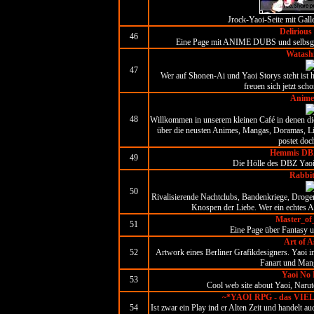
Jrock-Yaoi-Seite mit Gall
Deliriou
46
Eine Page mit ANIME DUBS und sel
Watashi
47
Wer auf Shonen-Ai und Yaoi Storys steht ist h
freuen sich jetzt sch
Anime
48
Willkommen in unserem kleinen Café in denen di
über die neusten Animes, Mangas, Doramas, Li
postet doc
Hemmis DBZ
49
Die Hölle des DBZ Yaoi´
Rabbit
50
Rivalisierende Nachtclubs, Bandenkriege, Drogen,
Knospen der Liebe. Wer ein echtes Ab
Master_of
51
Eine Page über Fantasy 
Art of 
52
Artwork eines Berliner Grafikdesigners. Yaoi i
Fanart und Mang
Yaoi No
53
Cool web site about Yaoi, Narut
~*YAOI RPG - das VIE
54
Ist zwar ein Play ind er Alten Zeit und handelt a