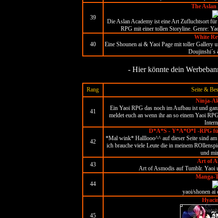
The Aslan
39
Die Aslan Academy ist eine Art Zufluchtsort für 
RPG mit einer tollen Storyline. Genre: Y
White Re
40
Eine Shounen ai & Yaoi Page mit toller Galler
Doujinshi´s
- Hier könnte dein Werbebanne
Rang
Seite & Be
Ninja-A
Ein Yaoi RPG das noch im Aufbau ist und ganz s
41
meldet euch an wenn ihr an so einem Yaoi RPG 
Intern
D*A*S - Y*A*O*I -RPG für
*Mal wink* Halllooo^^ auf dieser Seite sind am
42
ich brauche viele Leute die in meinem ROllenspi
und mi
Art of 
43
Art of Asmodis auf Tumblr. Yaoi 
Manga-T
44
yaoi/shonen ai 
Hyaci
45