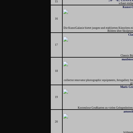
,.o*´`*o., CONNYS
15
schaut einfa
Kunst-G
16
Die KunstGalaxie bietet jungen und etablierten Künstlern ei
Bildern über Skulpture
Cla
17
Clausis Bü
maxlensc
18
collector renovator photographic equipments, fotogallery fre
gi
Maris Gr
19
Kostenlose Grußkarten zu vielen Gelegenheiten.
arnosch
20
bildend