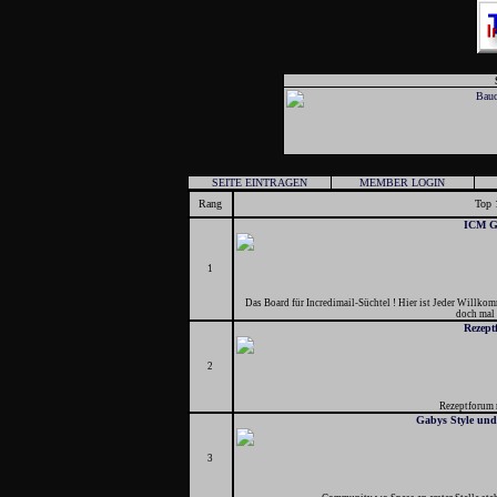
SEITE EINTRAGEN
MEMBER LOGIN
Rang
Top 
ICM G
1
Das Board für Incredimail-Süchtel ! Hier ist Jeder Willko
doch mal 
Rezept
2
Rezeptforum 
Gabys Style und
3