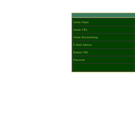
Seiten Name
Seiten URL
Seiten Beschreibung
E-Mail Adresse
Banner URL
Password