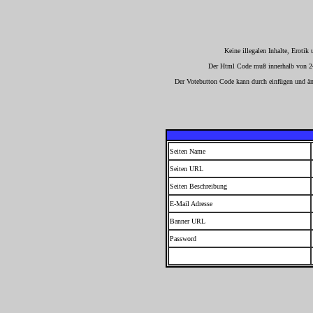
Keine illegalen Inhalte, Eroti
Der Html Code muß innerhalb von 24 
Der Votebutton Code kann durch einfügen und ä
Seiten Name
Seiten URL
Seiten Beschreibung
E-Mail Adresse
Banner URL
Password