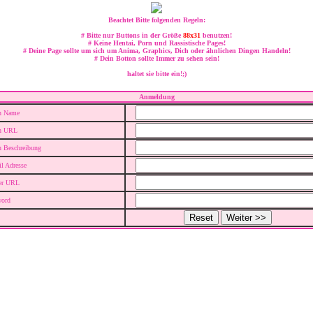
Beachtet Bitte folgenden Regeln:
# Bitte nur Buttons in der Größe
88x31
benutzen!
# Keine Hentai, Porn und Rassistische Pages!
# Deine Page sollte um sich um Anima, Graphics, Dich oder ähnlichen Dingen Handeln!
# Dein Botton sollte Immer zu sehen sein!
haltet sie bitte ein!;)
Anmeldung
en Name
en URL
n Beschreibung
l Adresse
er URL
word