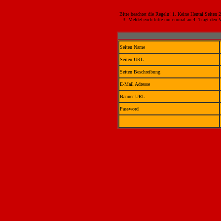
Bitte beachtet die Regeln! 1. Keine Hentai Seiten
3. Meldet euch bitte nur einmal an 4. Tragt den 
Seiten Name
Seiten URL
Seiten Beschreibung
E-Mail Adresse
Banner URL
Password