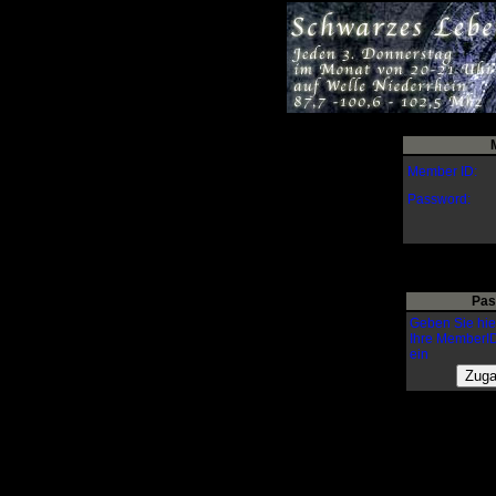
Member ID:
Password:
Pas
Geben Sie hie
Ihre MemberI
ein