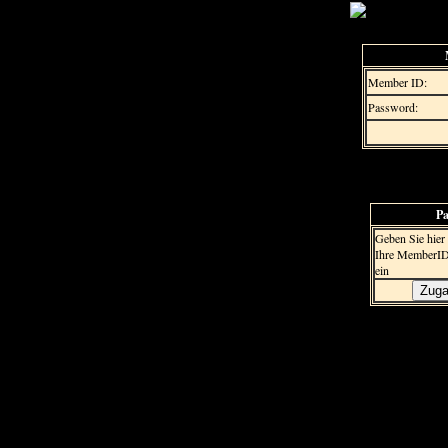
Member ID:
Password:
Pa
Geben Sie hier
Ihre MemberI
ein