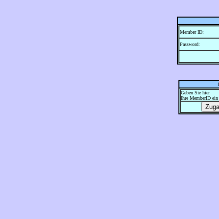
Member ID:
Password:
Geben Sie hier
Ihre MemberID ein