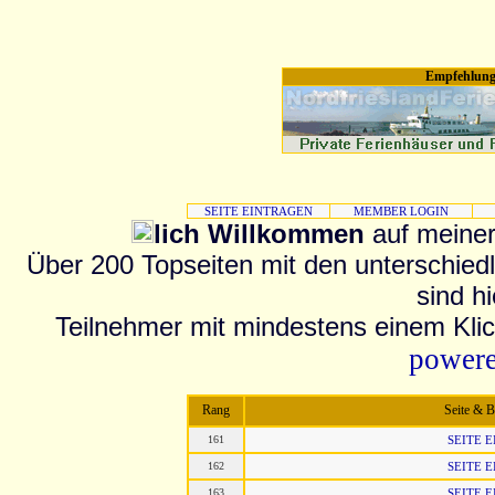
Empfehlung
SEITE EINTRAGEN
MEMBER LOGIN
lich Willkommen
auf meiner
Über 200 Topseiten mit den unterschied
sind h
Teilnehmer mit mindestens einem Klick
powere
Rang
Seite & 
161
SEITE 
162
SEITE 
163
SEITE 