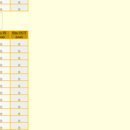
()
()
()
()
ts IN
Hits OUT
otal)
(total)
()
()
()
()
()
()
()
()
()
()
()
()
()
()
()
()
()
()
()
()
()
()
()
()
()
()