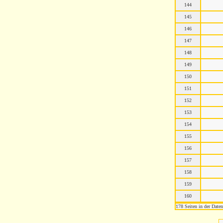
144
145
146
147
148
149
150
151
152
153
154
155
156
157
158
159
160
178 Seiten in der Date