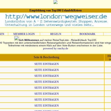
Empfehlung von Top100 Urlaub&Reisen
GEN
MEMBER LOGIN
REGELN
BOOKMARK
lich Willkommen
auf meiner ReiseTopListe - Reise&Urlaub Top100.
0 Topseiten mit den unterschiedlichsten Reiseangeboten und Reiseinformationen sind hier eing
Teilnehmer mit mindestens einem Klick auf den Vote-Button erscheinen in der Liste.
powered by raschy.de
Hi
Seite & Beschreibung
(t
SEITE EINTRAGEN
SEITE EINTRAGEN
SEITE EINTRAGEN
SEITE EINTRAGEN
SEITE EINTRAGEN
SEITE EINTRAGEN
SEITE EINTRAGEN
SEITE EINTRAGEN