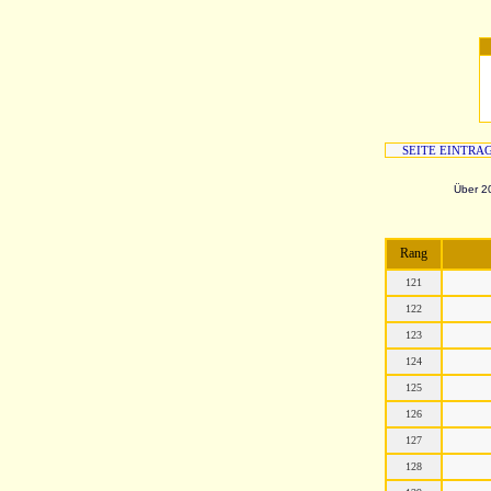
SEITE EINTRA
Über 20
Rang
121
122
123
124
125
126
127
128