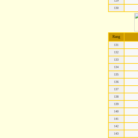
129
130
Rang
131
132
133
134
135
136
137
138
139
140
141
142
143