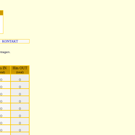
KONTAKT
etragen.
ts IN
Hits OUT
otal)
(total)
()
()
()
()
()
()
()
()
()
()
()
()
()
()
()
()