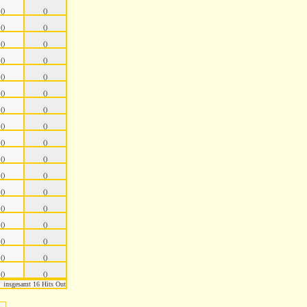
()
()
()
()
()
()
()
()
()
()
()
()
()
()
()
()
()
()
()
()
()
()
()
()
()
()
()
()
()
()
()
()
()
()
insgesamt 16 Hits Out