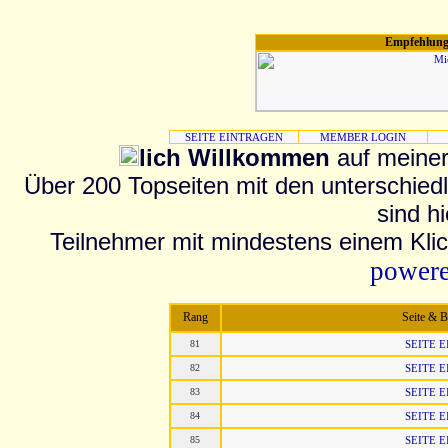
Empfehlung
SEITE EINTRAGEN
MEMBER LOGIN
lich Willkommen
auf meiner
Über 200 Topseiten mit den unterschied
sind h
Teilnehmer mit mindestens einem Klick
powere
Rang
Seite & 
81
SEITE 
82
SEITE 
83
SEITE 
84
SEITE 
85
SEITE 