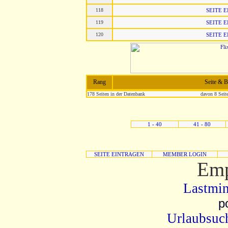
118
SEITE 
119
SEITE 
120
SEITE 
Rang
Seite & 
178 Seiten in der Datenbank
davon 8 Seite
1 - 40
41 - 80
SEITE EINTRAGEN
MEMBER LOGIN
Emp
Lastmin
p
Urlaubsuch