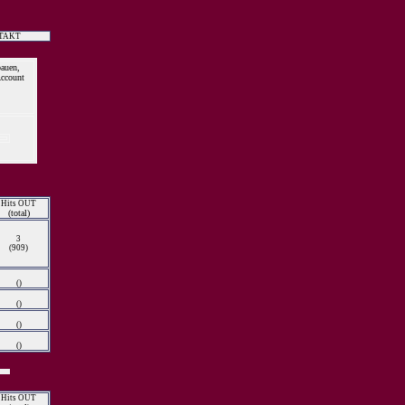
TAKT
auen,
Account
Hits OUT
(total)
3
(909)
()
()
()
()
Hits OUT