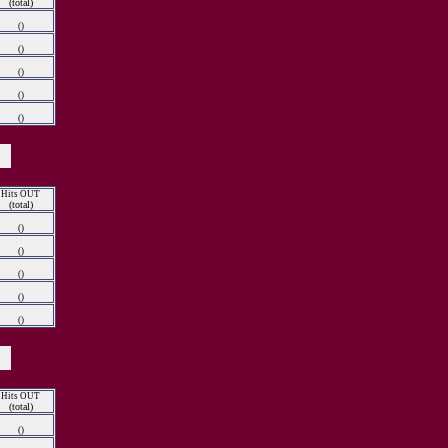
(total)
()
()
()
()
()
Hits OUT
(total)
()
()
()
()
()
Hits OUT
(total)
()