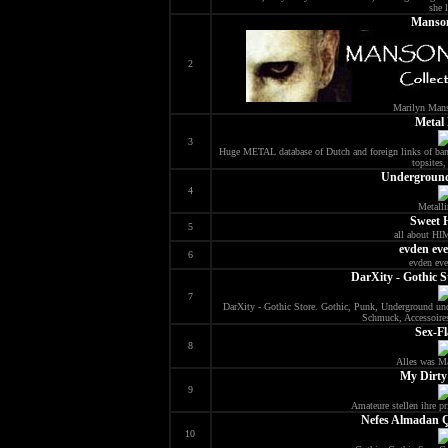
she l
Manso
2
Marilyn Mans
Metal
3
Huge METAL database of Dutch and foreign links of bands,
topsites, 
Underground
4
Metalli
Sweet 
5
all about HI
evden eve
6
evden eve
DarXity - Gothic S
7
DarXity - Gothic Store. Gothic, Punk, Underground und
Schmuck, Accessoires
Sex-Fl
8
Alles was Ma
My Dirty
9
Amateure stellen ihre pr
Nefes Almadan Ç
10