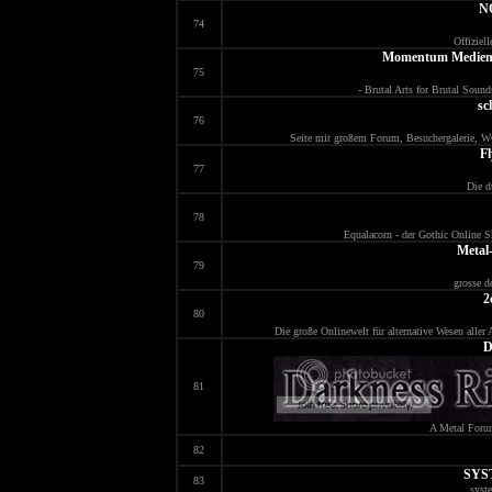
N
74
Offiziel
Momentum MedienD
75
- Brutal Arts for Brutal Sou
sc
76
Seite mit großem Forum, Besuchergalerie, W
F
77
Die d
78
Equalacorn - der Gothic Online 
Metal
79
grosse 
2
80
Die große Onlinewelt für alternative Wesen aller
D
81
A Metal Forum
82
SYS
83
syste