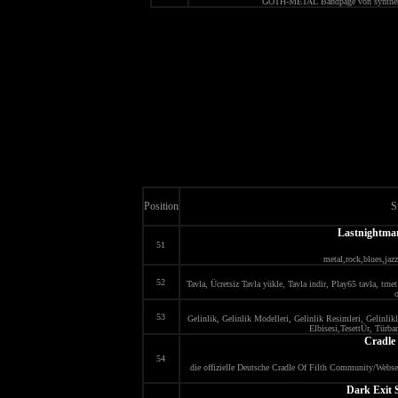
GOTH-METAL Bandpage von synthenge
Position
S
Lastnightmar
51
metal,rock,blues,jaz
52
Tavla, Ücretsiz Tavla yükle, Tavla indir, Play65 tavla, trn
53
Gelinlik, Gelinlik Modelleri, Gelinlik Resimleri, Gelinlik
Elbisesi,TesettÜr, Türba
Cradle 
54
die offizielle Deutsche Cradle Of Filth Community/Webs
Dark Exit 