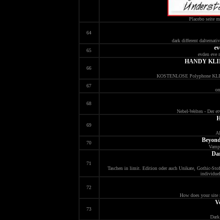
Placebo seite 
64
dark different dalterna
ev
65
evden eve 
HANDY KLI
66
KOSTENLOSE Polyphone KLING
67
om
68
Nebel-Welten - Der et
H
69
Al
Beyond
70
Vampi
Dar
71
Taschen in limit. Edition oder auch Unikate, Gothic-Stoff
individue
72
How does your site r
V
73
Dark