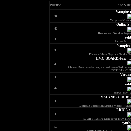
Position
Site & de
Vampireso
41
Vampirsocial.com
Online-Sh
42
Hier können Sie alles bequ
soh
43
chat, sohbet, s
Vampire 
44
Die neue Music Topliste für alle 
EMO-BOARD.de.tc - 
45
Alleine? Dann besuche uns jetzt und werde Teil der
FORUM + CHA
Verda
46
soh
47
sohbet, chat, s
SATANIC CHURC
48
Demonic Possession,Satanic Videos,Foun
EDICA d
49
We sell a massive range (over 1500 article
synth
50