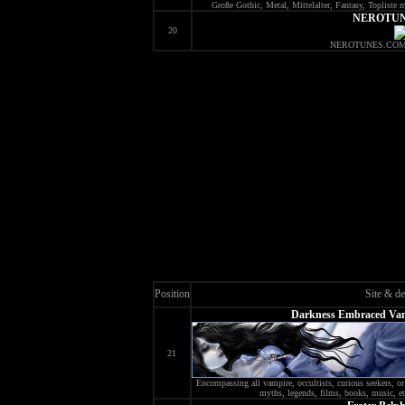
Große Gothic, Metal, Mittelalter, Fantasy, Topliste m
NEROTU
20
NEROTUNES.COM P
Position
Site & de
Darkness Embraced Vamp
21
Encompassing all vampire, occultists, curious seekers, or 
myths, legends, films, books, music, et