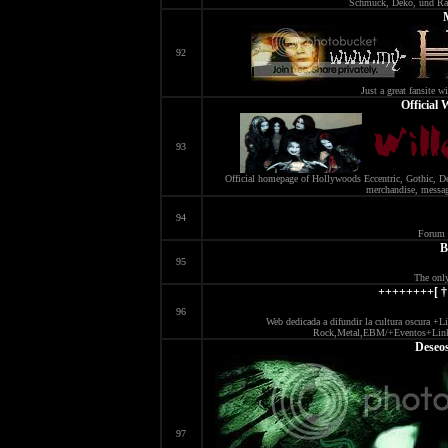
Schmuck, Deko, und Räu
92
Just a great fansite 
Official
93
Official homepage of Hollywoods Eccentric, Gothic, D
merchandise, message
94
Forum 
B
95
The onl
++++++++[ † 
96
Web dedicada a difundir la cultura oscura 
Rock,Metal,EBM/+Eventos+Lin
Deseos
97