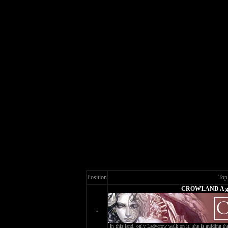
Position
Top
CROWLAND A goth
1
In this land, only Ladycrow walk on it, she is guiding th