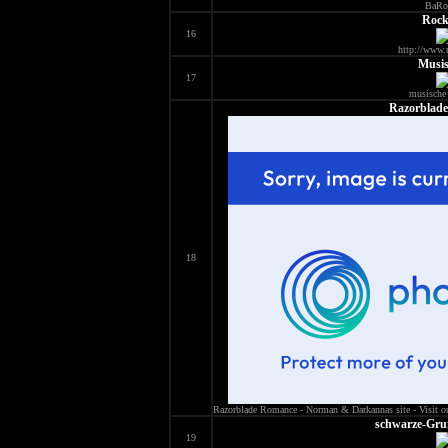
BaRo
Rock
16
http://www.
Musis
17
musische
Razorblad
18
Razorblade Romance - Norman & Darkannas site - Visit our 
schwarze-Gruf
19