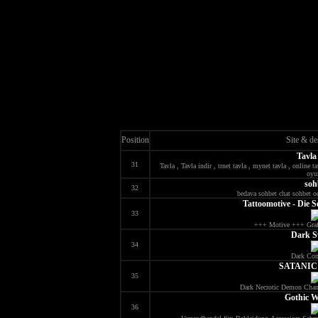
Position
Site & de
Tavla
31
Tavla , Tavla indir , trnet tavla , mynet tavla , online ta
oyu
soh
32
bedava sohbet chat sohbet o
Tattoomotive - Die S
33
+++ Motive +++ Graf
Dark S
34
Dark Co
SATANIC
35
Dark Necrotic Demon Chann
Gothic 
36