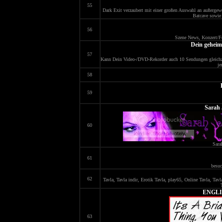
55
Dark Exit verzaubert mit einer großen Auswahl an außergew
Batcave sowie 
56
Szene News, Konzert/Fe
Dein gehei
57
Kann Dein Video-/DVD-Rekorder auch 10 Sendungen gleichze
j
58
59
Sarah 
60
Sara
61
besuc
62
Tavla, Tavla indir, Erotik Tavla, play65, Online Tavla, Tav
ENGLI
63