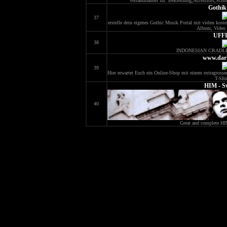
Versandhandel für: Bekleidung,Accessiors,Schm
Gothik
37
erstelle dein eigenes Gothic Musik Portal mit vielen kost
Album, Video 
UFF
38
INDONESIAN CRADLE
www.dark
39
Hier erwartet Euch ein Online-Shop mit einem extragrossen
T-Shir
HIM - S
40
Great and complete HIM