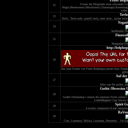
Frater Belp
Forum der Mitglieder einer schwarzen Lo
22
Magie,Hexenwesen,Okkutlismus,Chaosmagie,Runenmagie
vieles
Tavla
23
Tavla , Tavla indir ,play65 tavla, trnet tavla , mynet tavl
Negati
24
Inoffizielle N
Finntrol
25
Hungarian Fin
http://belpheg
26
Das neue Forum von Frater Belphegor,anstatt http://belpheg
gelo
Auf der
27
Alles was Du suchst, ha
Gothic Obsession 
28
Großer Onlineshop l immer die neuesten Styles online l 
Lieferfähigkeit l top Service
Spirit G
29
A society comprised of real vampires,
RaVen
30
Cine, Literatura, Música, Leyendas, Dementes... Un lu