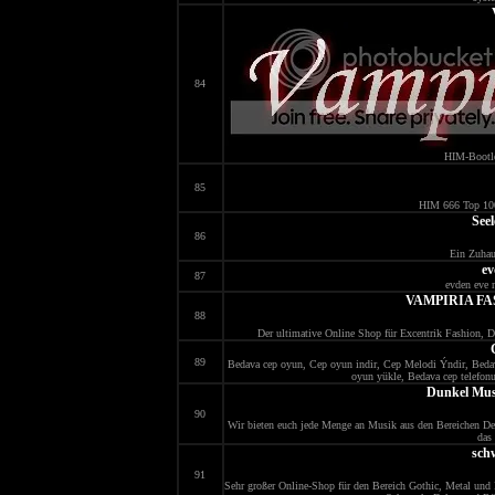
84
HIM-Bootle
85
HIM 666 Top 100
See
86
Ein Zuhaus
ev
87
evden eve 
VAMPIRIA FASH
88
Der ultimative Online Shop für Excentrik Fashion, D
89
Bedava cep oyun, Cep oyun indir, Cep Melodi Ýndir, Bed
oyun yükle, Bedava cep telefo
Dunkel Musi
90
Wir bieten euch jede Menge an Musik aus den Bereichen De
das 
sch
91
Sehr großer Online-Shop für den Bereich Gothic, Metal und