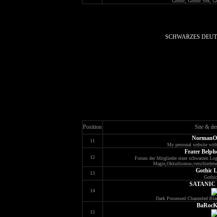
Gothic, Gothic Sex, Go
SCHWARZES DEUT
Position
Site & de
NormanOn
11
My personal website with
Frater Belp
12
Forum der Mitglieder einer schwarzen Lo
Magie,Okkultismus,verschiedene
Gothic L
13
Gothi
SATANIC
14
Dark Possessed Channeled Bla
BaRocK
15