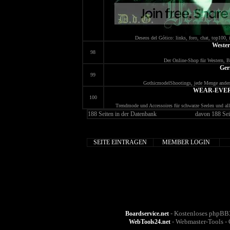
Deseos del Gótico: links, foro, chat, top100,
Weste
98
Der Online-Shop für Western, Bi
Ger
99
GothicmodelShootings, jede Menge andere
WEAR-EVER u
100
Trendmode und Accessoires für schwarze Seelen und a
188 Seiten in der Datenbank
davon 188 Sei
SEITE EINTRAGEN
MEMBER LOGIN
- Kostenloses phpBB3
Boardservice.net
- Webmaster-Tools - 
WebTools24.net