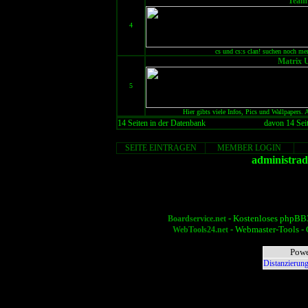
Team
4
cs und cs:s clan! suchen noch mem
Matrix 
5
Hier gibts viele Infos, Pics und Wallpapers
14 Seiten in der Datenbank
davon 14 Seit
SEITE EINTRAGEN
MEMBER LOGIN
administra
- Kostenloses phpBB3
Boardservice.net
- Webmaster-Tools - 
WebTools24.net
Powe
Distanzierung