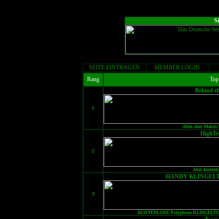
S
SEITE EINTRAGEN
MEMBER LOGIN
Rang
Top
Behind t
1
Alles über Matrix
HighTe
2
Jetzt kostenl
HANDY KLINGELT
3
KOSTENLOSE Polyphone KLINGELTOENE,