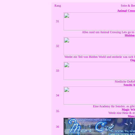
Rang
Seite & Be
Animal Cros
31
Alles rund um Animal Crossing Lets go to 
Hidden
32
Werdet ein Teil von Hidden World und entdeckt was sich 
On
33
Niedliche DoRe
Senshi 
34
Eine Academy für Senshis. es gibt
Magic Wit
35
Werde eine Hexe & erl
Maoca
36