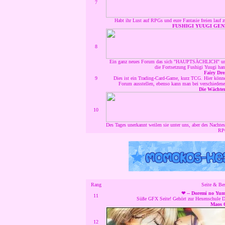
7
Habt ihr Lust auf RPGs und eure Fantasie freien lauf 
FUSHIGI YUUGI GE
8
Ein ganz neues Forum das sich "HAUPTSÄCHLICH" um 
die Fortsetzung Fushigi Yuugi hand
Fairy Dr
9
Dies ist ein Trading-Card-Game, kurz TCG. Hier könn
Forum ausstellen, ebenso kann man bei verschiede
Die Wächter
10
Des Tages unerkannt weilen sie unter uns, aber des Nachte
RP
Rang
Seite & Be
❤ -- Doremi no Yu
11
Süße GFX Seite! Gehört zur Hexenschule 
Maos C
12