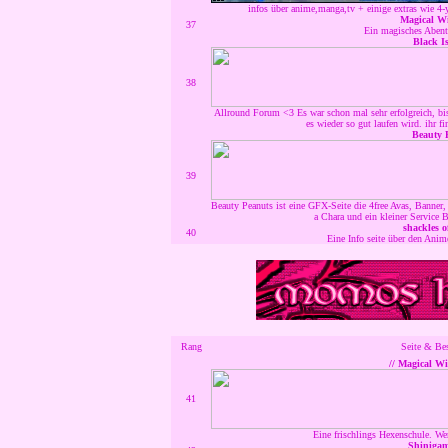
infos über anime,manga,tv + einige extras wie 4
Magical Wi
37
Ein magisches Abente
Black I
38
Allround Forum <3 Es war schon mal sehr erfolgreich, bis 
es wieder so gut laufen wird. ihr fi
Beauty 
39
Beauty Peanuts ist eine GFX-Seite die 4free Avas, Banne
a Chara und ein kleiner Service B
shackles o
40
Eine Info seite über den Anim
Rang
Seite & Be
// Magical Wi
41
Eine frischlings Hexenschule. We
Shinigam