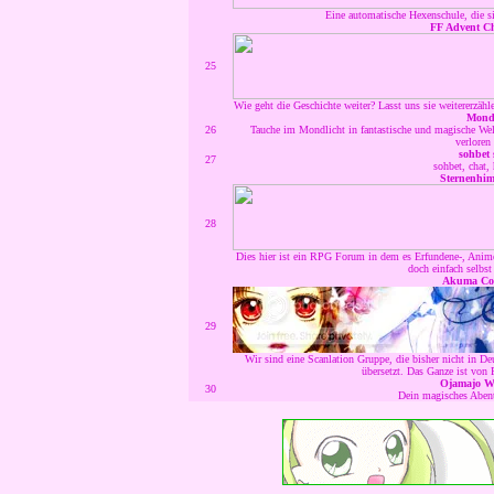
Eine automatische Hexenschule, die si
FF Advent C
25
Wie geht die Geschichte weiter? Lasst uns sie weitererzähl
Mondl
26
Tauche im Mondlicht in fantastische und magische Welt
verloren 
sohbet s
27
sohbet, chat,
Sternenhi
28
Dies hier ist ein RPG Forum in dem es Erfundene-, Anim
doch einfach selbst
Akuma Cor
29
Wir sind eine Scanlation Gruppe, die bisher nicht in De
übersetzt. Das Ganze ist von 
Ojamajo Wi
30
Dein magisches Abente