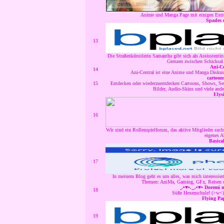
Anime und Manga Page mit einigen Extra
Spades 
13
Die Straßenkünstlerin Samantha gibt sich als Assisstenti
Grenzen zwischen Schicksal
Ani-Ce
14
Ani-Central ist eine Anime und Manga Diskus
cartoons
15
Entdecken oder wiederzuentdecken Cartoons, Shows, Serie
Bilder, Audio-Skins und viele ande
Elys
16
Wir sind ein Rollenspielforum, das aktive Mitglieder sucht
eigenes A
Basical
17
In meinem Blog geht es um alles, was mich interessiert
Themen: AniMa, Gaming, GFx, Reisen uv
¸.•♥•.¸¸.•♥• Doremi 
18
Süße Hexenschule! (>w<) 
Flying Pa
19