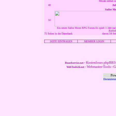
Misaki ziehen un
49
Ju
Sailor M
50
Ein neues Sailor Moon RPG Forum.Es spielt 1 Jahr nach
Rubink
75 Seiten in der Datenbank
davon 54 Sei
SEITE EINTRAGEN
MEMBER LOGIN
- Kostenloses phpBB3-
Boardservice.net
- Webmaster-Tools - G
WebTools24.net
Pow
Distanzieru