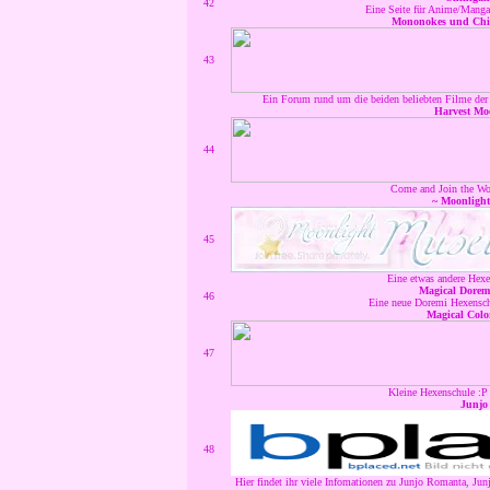
42
Eine Seite für Anime/Manga
Mononokes und Chih
43
Ein Forum rund um die beiden beliebten Filme der 
Harvest Mo
44
Come and Join the Wo
~ Moonligh
45
Eine etwas andere Hexe
Magical Dorem
46
Eine neue Doremi Hexenschu
Magical Colo
47
Kleine Hexenschule :P
Junjo
48
Hier findet ihr viele Infomationen zu Junjo Romanta, Junj