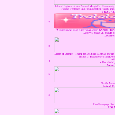
Tales of Fugamo ist eine Anime&Manga Fan Community. Hier
Träume, Fantasien und Freundschaften. Tauche mit 
T R A L A L
2
♥ Super kawaii Blog einer "japanischen" GYARU PRINZ
Lifestyle, Make Up, Manga et
Dream of 
3
Dream of Eternity - Traum der Ewigkeit! Mehr als nur ein
Trainer! 3. Besuche die Staffelwel
soh
4
sohbet siteleri
Anime 
5
für alle Anim
Animal Cr
6
Eine Homepage über
RPG W