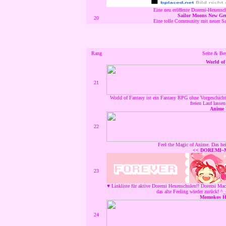
Eine neu eröffente Doremi-Hexensch
Sailor Moons New Gen
20
Eine tolle Community mit neuer Sai
Rang
Seite & Be
World of
21
World of Fantasy ist ein Fantasy RPG ohne Vorgeschichte
freien Lauf lassen
Anime 
22
Feel the Magic of Anime. Das hei
<< DOREMI~
23
♥ Linkliste für aktive Doremi Hexenschulen!! Doremi Mach
das alte Feeling wieder zurück! ^_
Momokos He
24