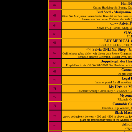
Hanfbl
62
Online Headshop für Bongs, Gr
Bud Seed - Marijuana
63
Wenn Sie Marijuana Samen bester Kwalität suchen dann sind
Samen von den besten Züchtern der Welt (
<--== Salvia-F
64
Salvia FAQ, Forum, Shop, 3D
VIA
65
PIL
BUY MEDICAL 
66
CBD FOR SLEEP, STRE
<>[ Salvia ONLINE-Shop -
67
Onlineshops gibts viele - wir bieten gute Preise (Grammpr
schnelle diskrete Lieferung, Bücher uvm. sow
Doppelkopf, der He
68
Empfohlen in der GROW 01/2006! Der Headshop mit der 
Cannab
69
es gibt eine
Legal 
70
Internet portal for all smoking
My Herb <> M
71
Räuchermischung Community Alle Sorten / Gut
Mycoma
72
Pilzzucht 
Cannabis C
73
Cannabis Cup Winners, th
Black Maca
74
grows exclusively between 4000 and 4500 m above sea leve
plant are traditionally used in the Andean re
dsfhdf
75
sdfghd