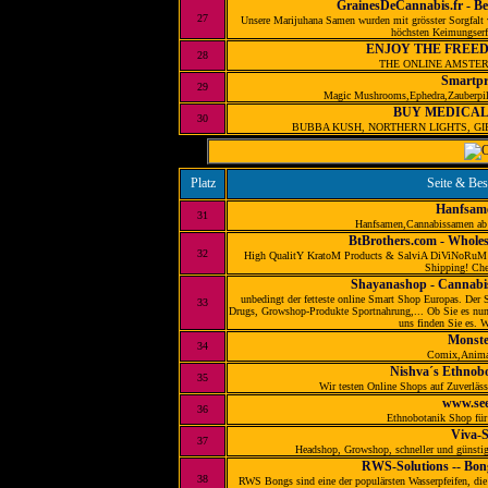
GrainesDeCannabis.fr - B
27
Unsere Marijuhana Samen wurden mit grösster Sorgfalt 
höchsten Keimungserfo
ENJOY THE FREE
28
THE ONLINE AMSTE
Smartpr
29
Magic Mushrooms,Ephedra,Zauberpilzk
BUY MEDICAL
30
BUBBA KUSH, NORTHERN LIGHTS, GI
Platz
Seite & Be
Hanfsam
31
Hanfsamen,Cannabissamen ab 1
BtBrothers.com - Wholes
32
High QualitY KratoM Products & SalviA DiViNoRuM P
Shipping! Chec
Shayanashop - Cannabis
unbedingt der fetteste online Smart Shop Europas. Der 
33
Drugs, Growshop-Produkte Sportnahrung,... Ob Sie es nun
uns finden Sie es. 
Monst
34
Comix,Anima
Nishva´s Ethnobo
35
Wir testen Online Shops auf Zuverläss
www.see
36
Ethnobotanik Shop für
Viva-S
37
Headshop, Growshop, schneller und günstige
RWS-Solutions -- Bon
38
RWS Bongs sind eine der populärsten Wasserpfeifen, die