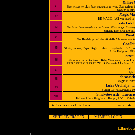
Online 
91
Best places to play, best strategies to win. User rating
payouts & bigg
Magic Mu
92
BE MAGIC ! All you need to
side-kick
93
Das komplette Angebot von Bongs, Glasbongs, Eisbong
Shishas lässt sich hier mi
Weed-
94
Der Headshop und die offizielle Webseite von W
GoaShi
95
Shirts, Jacken, Caps, Bags ... Music, Psychedelic & Spir
Shirt-Designer - Shir
Pilzst
96
Ethnobotanische Raritäten: Baby Woodrose, Salvia Div
FRISCHE ZAUBERPILZE - S.Cubensis-Mexikaner,C.Cya
tyhd
97
tyhd
shroomsh
98
Magic Mushro
Luka Urtihalja - L
99
Forum für Volksbotanik de
Smoketown.de - Europas
100
Bei uns könnt ihr günstig Bongs, Pfefen, Grind
148 Seiten in der Datenbank
davon 147 Se
SEITE EINTRAGEN
MEMBER LOGIN
Ethnobota