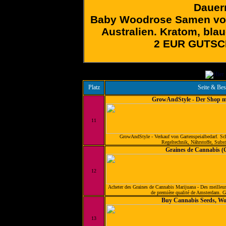
Dauern
Baby Woodrose Samen von
Australien. Kratom, bla
2 EUR GUTSCH
Platz
Seite & Be
GrowAndStyle - Der Shop m
11
GrowAndStyle - Verkauf von Gartenspeialbedarf. Sch
Regeltechnik, Nährstoffe, Subst
Graines de Cannabis (
12
Acheter des Graines de Cannabis Marijuana - Des meilleur
de première qualité de Amsterdam. Gr
Buy Cannabis Seeds, Wo
13