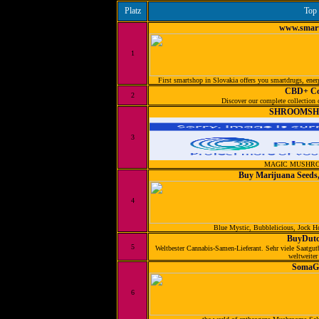
Platz
Top
www.smart
1
First smartshop in Slovakia offers you smartdrugs, energ
CBD+ Col
2
Discover our complete collection
SHROOMSH
3
MAGIC MUSHRO
Buy Marijuana Seeds,
4
Blue Mystic, Bubblelicious, Jock Ho
BuyDutc
5
Weltbester Cannabis-Samen-Lieferant. Sehr viele Saatgut
weltweiter
SomaG
6