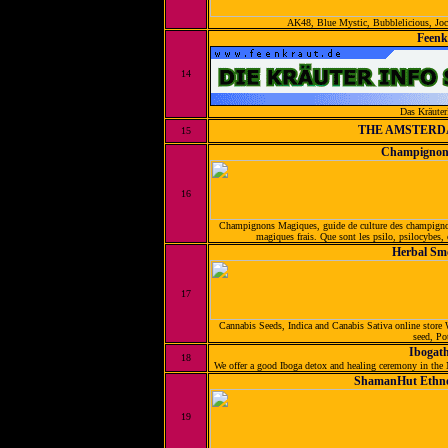
AK48, Blue Mystic, Bubblelicious, Jock
Feenk
14
Das Kräuter
THE AMSTERD
15
Champignon
16
Champignons Magiques, guide de culture des champignon
magiques frais. Que sont les psilo, psilocybes,
Herbal Sm
17
Cannabis Seeds, Indica and Canabis Sativa online store
seed, Po
Ibogat
18
We offer a good Iboga detox and healing ceremony in the 
ShamanHut Ethno
19