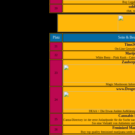
Buy Legal
soh
20
chat, s
Platz
Seite & Be
Time2
21
On-Line Growsh
Marij
22
White Berry - Pink Kush - Cairo
Zauberp
23
Magic Mushroom Info
www.Drogen
24
DEAA = Die Etwas Andere Aufklärungs
Cannabis 
25
Canna-Directory ist der erste Anlaufpunkt für die Suche 
Sie eine Vielzahl von Anbietern un
Feminized Mar
26
Buy top quality feminized marijuana seeds 