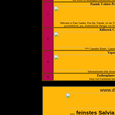
-the world of entheogens-Mushrooms-Sa
Panink T-shirts P
7
Welcome to Pans Garden, Pan Ink, Panink, ist ein T-s
psychedelisch, psy, eindrückliche Designs wie Elf
Kiffereck 
8
*** Cannabis Board - Games 
Vapor
9
Informationene über divers
Entheoplants
10
Shop von Fachleuten betr
www.d
... feinstes Salv