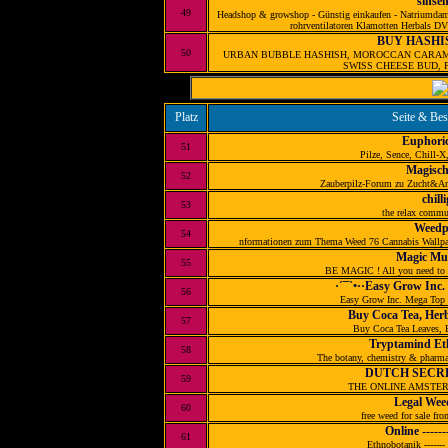
sinsem
49
Headshop & growshop - Günstig einkaufen - Natrium
rohrventilatoren Klamotten Herbals DVD
BUY HASHI
50
URBAN BUBBLE HASHISH, MOROCCAN CARAM
SWISS CHEESE BUD, 
Platz
Seite & Be
Euphori
51
Pilze, Sence, Chill-
Magisch
52
Zauberpilz-Forum zu Zucht&A
chilli
53
the relax commu
Weedp
54
nformationen zum Thema Weed 76 Cannabis Wallpape
Magic Mu
55
BE MAGIC ! All you need to
·´¯`•··Easy Grow Inc.
56
Easy Grow Inc. Mega Top 
Buy Coca Tea, Her
57
Buy Coca Tea Leaves,
Tryptamind Et
58
The botany, chemistry & pharmac
DUTCH SECR
59
THE ONLINE AMSTE
Legal Weed
60
free weed for sale fro
Online -----
61
Ethnobotanik ------