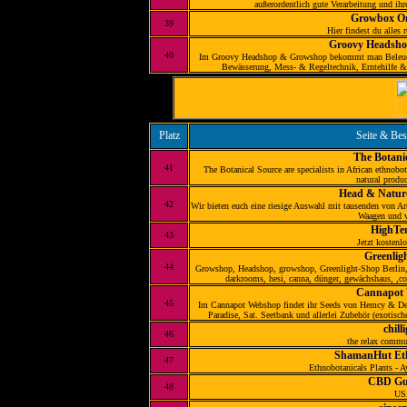
außerordentlich gute Verarbeitung und ih
Growbox On
39
Hier findest du alle
Groovy Headsh
40
Im Groovy Headshop & Growshop bekommt man Beleuchtun
Bewässerung, Mess- & Regeltechnik, Erntehilfe &
Platz
Seite & Be
The Botani
41
The Botanical Source are specialists in African ethnobot
natural produc
Head & Natur
42
Wir bieten euch eine riesige Auswahl mit tausenden von A
Waagen und v
HighTe
43
Jetzt kostenlo
Greenlig
44
Growshop, Headshop, growshop, Greenlight-Shop Berlin,
darkrooms, hesi, canna, dünger, gewächshaus, ,co
Cannapot
45
Im Cannapot Webshop findet ihr Seeds von Hemcy & DeS
Paradise, Sat. Seetbank und allerlei Zubehör (ex
chilli
46
the relax commu
ShamanHut Eth
47
Ethnobotanicals Plants - A
CBD Gu
48
US