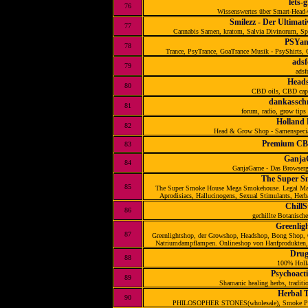
lets-
76
Wissenswertes über Smart-Head
Smilezz - Der Ultimat
77
Cannabis Samen, kratom, Salvia Divinorum, Spi
PSYa
78
Trance, PsyTrance, GoaTrance Musik - PsyShirts,
adsf
79
adsf
Head
80
CBD oils, CBD cap
dankassch
81
forum, radio, grow tips
Holland
82
Head & Grow Shop - Samenspeci
Premium CB
83
Ganja
84
GanjaGame - Das Browserga
The Super S
85
The Super Smoke House Mega Smokehouse. Legal Marij
Aprodisiacs, Hallucinogens, Sexual Stimulants, Herb
Chill
86
gechillte Botanische
Greenlig
87
Greenlightshop, der Growshop, Headshop, Bong Shop, 
Natriumdampflampen. Onlineshop von Hanfprodukten, 
Drug
88
100% Holl
Psychoact
89
Shamanic healing herbs, tradit
Herbal 
90
PHILOSOPHER STONES(wholesale), Smoke P