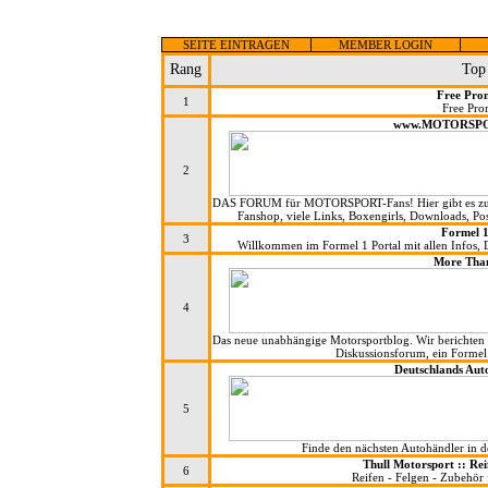
SEITE EINTRAGEN
MEMBER LOGIN
Rang
Top
Free Pro
1
Free Pro
www.MOTORSPO
2
DAS FORUM für MOTORSPORT-Fans! Hier gibt es zu
Fanshop, viele Links, Boxengirls, Downloads, Pos
Formel 1
3
Willkommen im Formel 1 Portal mit allen Infos,
More Tha
4
Das neue unabhängige Motorsportblog. Wir berichten 
Diskussionsforum, ein Formel
Deutschlands Aut
5
Finde den nächsten Autohändler in d
Thull Motorsport :: Rei
6
Reifen - Felgen - Zubehör 