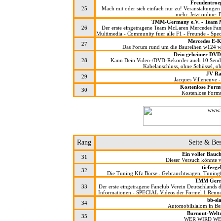
Freudentroe
25
Mach mit oder sieh einfach nur zu! Veranstaltung
mehr. Jetzt online:
TMM-Germany e.V. - Team 
26
Der erste eingetragene Team McLaren Mercedes Fan
Multimedia - Community fuer alle F1 - Freunde - Sp
Mercedes E-K
27
Das Forum rund um die Baureihen w124 w
Dein geheimer DVD
28
Kann Dein Video-/DVD-Rekorder auch 10 Sendu
Kabelanschluss, ohne Schüssel, 
JV Ra
29
Jacques Villeneuve 
Kostenlose Formu
30
Kostenlose Formu
Rang
Seite & Be
Ein voller Bauch
31
Dieser Versuch könnte vi
tieferge
32
Die Tuning Kfz Börse...Gebrauchtwagen, Tuningf
TMM Germ
33
Der erste eingetragene Fanclub Verein Deutschland
Informationen - SPECIAL Videos der Formel 1 Rennen
bb-sl
34
Automobilslalom in Be
Burnout-Weltm
35
WER WIRD WE