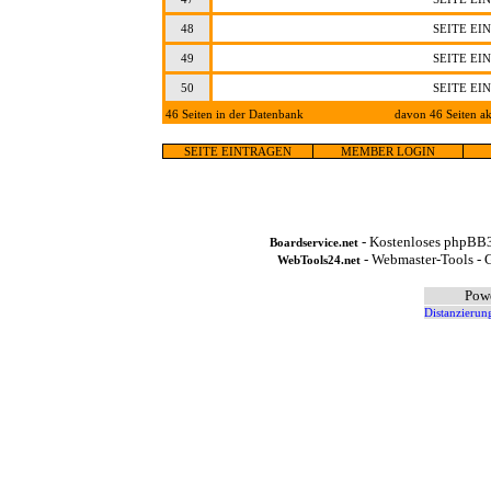
48
SEITE EI
49
SEITE EI
50
SEITE EI
46 Seiten in der Datenbank
davon 46 Seiten ak
SEITE EINTRAGEN
MEMBER LOGIN
- Kostenloses phpBB3
Boardservice.net
- Webmaster-Tools - G
WebTools24.net
Pow
Distanzierun