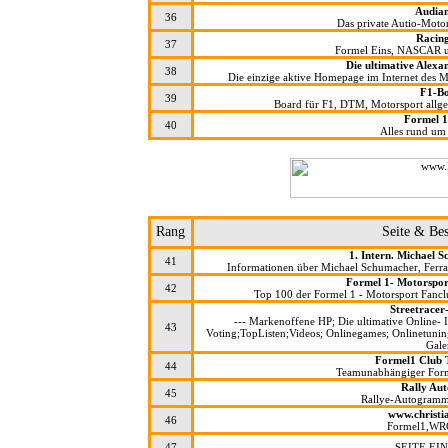
Audian
36
Das private Autio-Moto
Racin
37
Formel Eins, NASCAR und
Die ultimative Alex
38
Die einzige aktive Homepage im Internet des 
F1-B
39
Board für F1, DTM, Motorsport allg
Formel 1
40
Alles rund um
Rang
Seite & Be
1. Intern. Michael 
41
Informationen über Michael Schumacher, Ferrar
Formel 1- Motorspor
42
Top 100 der Formel 1 - Motorsport Fanclu
Streetrace
--- Markenoffene HP; Die ultimative Online- I
43
Voting;TopListen;Videos; Onlinegames; Onlinetunin
Galer
Formel1 Club 
44
Teamunabhängiger Form
Rally Au
45
Rallye-Autogram
www.christi
46
Formel1,WR
47
SEITE EI