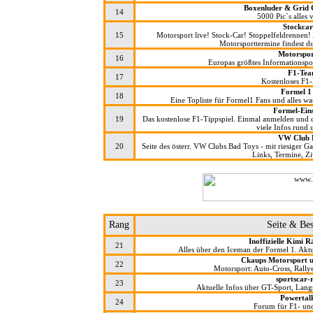
Boxenluder & Grid G
14
5000 Pic`s alles
Stockca
15
Motorsport live! Stock-Car! Stoppelfeldrennen!
Motorsporttermine findest d
Motorspor
16
Europas größtes Informationspo
F1-Tea
17
Kostenloses F
Formel 1 
18
Eine Topliste für Formel1 Fans und alles w
Formel-Eins
19
Das kostenlose F1-Tippspiel. Einmal anmelden und d
viele Infos rund
VW Club 
20
Seite des österr. VW Clubs Bad Toys - mit riesiger 
Links, Termine, Zivi
Rang
Seite & Be
Inoffizielle Kimi 
21
Alles über den Iceman der Formel 1. Aktu
Ckaups Motorsport u
22
Motorsport: Auto-Cross, Rally
sportscar-
23
Aktuelle Infos über GT-Sport, La
Powertal
24
Forum für F1- un