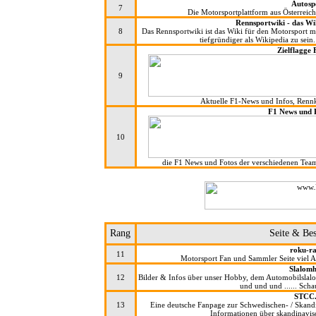
Autosp
7
Die Motorsportplattform aus Österreich
Rennsportwiki - das Wi
8
Das Rennsportwiki ist das Wiki für den Motorsport mi
tiefgründiger als Wikipedia zu sei
Zielflagge
9
Aktuelle F1-News und Infos, Renn
F1 News und 
10
die F1 News und Fotos der verschiedenen Team
Rang
Seite & Be
roku-ra
11
Motorsport Fan und Sammler Seite viel
Slalomh
12
Bilder & Infos über unser Hobby, dem Automobilslal
und und und ...... Scha
STCC.
13
Eine deutsche Fanpage zur Schwedischen- / Skand
Informationen über skandinavis