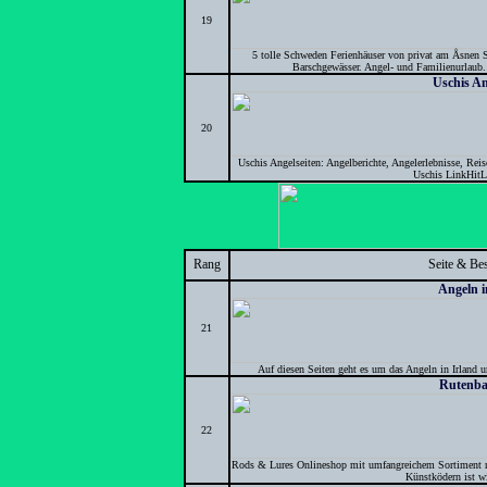
19
5 tolle Schweden Ferienhäuser von privat am Åsnen 
Barschgewässer. Angel- und Familienurlaub.
Uschis An
20
Uschis Angelseiten: Angelberichte, Angelerlebnisse, Rei
Uschis LinkHitLi
Rang
Seite & Be
Angeln i
21
Auf diesen Seiten geht es um das Angeln in Irland
Rutenb
22
Rods & Lures Onlineshop mit umfangreichem Sortiment ni
Künstködern ist wi