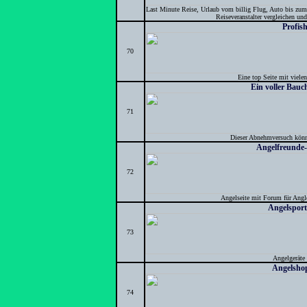
Last Minute Reise, Urlaub vom billig Flug, Auto bis zum 
Reiseveranstalter vergleichen un
Profis
70
Eine top Seite mit viele
Ein voller Bauch
71
Dieser Abnehmversuch könnte
Angelfreunde
72
Angelseite mit Forum für Angl
Angelsport
73
Angelgeräte
Angelsho
74