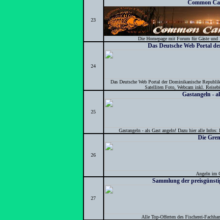
Common Car
23
Die Homepage mit Forum für Gäste und 
Das Deutsche Web Portal de
24
Das Deutsche Web Portal der Dominikanische Republik,
Satelliten Foto, Webcam inkl. Reiseb
Gastangeln - a
25
Gastangeln - als Gast angeln! Dazu hier alle Infos:
Die Gre
26
Angeln im G
Sammlung der preisgünsti
27
Alle Top-Offerten des Fischerei-Fachhan