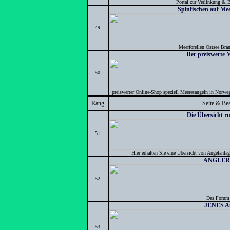
Portal zur Verlinkung & B
Spinfischen auf Me
49
Meerforellen Ostsee Bra
Der preiswerte 
50
preiswerter Online-Shop speziell Meeresangeln in Norwege
Rang
Seite & Be
Die Übersicht 
51
Hier erhalten Sie eine Übersicht von Angelanla
ANGLER
52
Das Forum 
JENES A
53