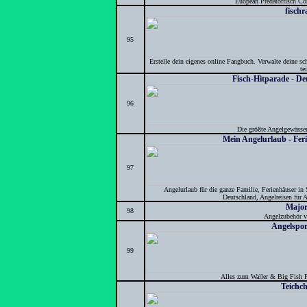
Euopean Predatorfisch Com
fisch
95
Erstelle dein eigenes online Fangbuch. Verwalte deine s
tei
Fisch-Hitparade - D
96
Die größte Angelgewässe
Mein Angelurlaub - Fer
97
Angelurlaub für die ganze Familie, Ferienhäuser 
Deutschland, Angelreisen für A
Major
98
Angelzubehör v
Angelspor
99
Alles zum Waller & Big Fish F
Teichc