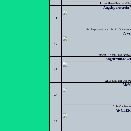
Pilker-Herstellung und Zu
Angelsportverein
44
Der Angelsportverein ASV62 Griesheim 
Powe
45
Angeln, Reisen, Info,Norwe
Angelfreunde wil
46
Alles rund um den We
Mefo
47
Spinnfischen au
ANGLER
48