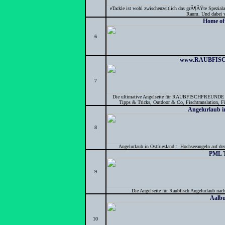
eTackle ist wohl zwischenzeitlich das grÃ¶ÃŸte Spezial
Raum. Und dabei v
Home of
6
www.RAUBFIS
7
Die ultimative Angelseite für RAUBFISCHFREUNDE au
Tipps & Tricks, Outdoor & Co, Fischtranslation, Fi
Angelurlaub i
8
Angelurlaub in Ostfriesland :: Hochseeangeln auf de
PML T
9
Die Angelseite für Raubfisch Angelurlaub na
Aalbu
10