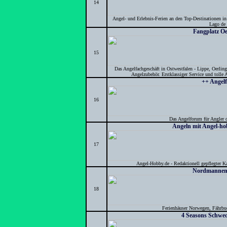
14
Angel- und Erlebnis-Ferien an den Top-Destinationen in
Lago de 
Fangplatz O
15
Das Angelfachgeschäft in Ostwestfalen - Lippe, Oerling
Angelzubehör. Erstklassiger Service und tolle 
++ Angel
16
Das Angelforum für Angler di
Angeln mit Angel-ho
17
Angel-Hobby.de - Redaktionell gepflegter K
Nordmannen 
18
Ferienhäuser Norwegen, Fährbu
4 Seasons Schwe