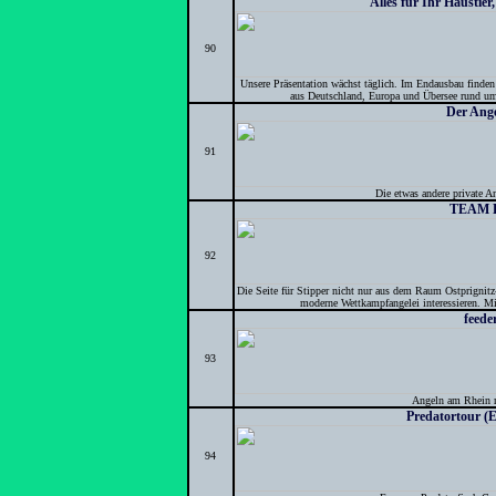
Alles für Ihr Haustier
90
Unsere Präsentation wächst täglich. Im Endausbau finden 
aus Deutschland, Europa und Übersee rund um 
Der Ang
91
Die etwas andere private A
TEAM 
92
Die Seite für Stipper nicht nur aus dem Raum Ostprignitz-
moderne Wettkampfangelei interessieren. Mi
feede
93
Angeln am Rhein m
Predatortour (
94