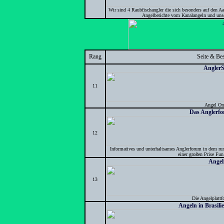
Wir sind 4 Raubfischangler die sich besonders auf den Aal 
Angelberichte vom Kanalangeln und uns
Rang
Seite & Be
AnglerS
11
Angel On
Das Anglerfo
12
Informatives und unterhaltsames Anglerforum in dem run
einer großen Prise Fun.
Angel
13
Die Angelplattf
Angeln in Brasili