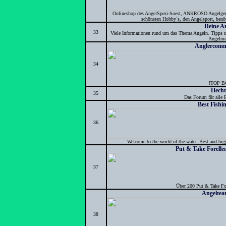
Onlineshop des AngelSpezi-Soest, ANKROSO Angelgeräte
schönsten Hobby´s, den Angelsport, benöt
Deine A
33
Viele Informationen rund um das Thema Angeln. Tipps und
Angelme
Anglercomm
34
!TOP 
Hech
35
Das Forum für alle 
Best Fishi
36
Welcome to the world of the water. Best and bigge
Put & Take Forell
37
Über 200 Put & Take Fo
Angelte
38