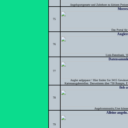
Angelsportgeraete und Zubehoer zu kleinen Prei
Meeres
75
Das Portal für
Angler
76
Link-Datenbank, Vi
Datensammlu
77
Angler aufgepasst ! Hier finden Sie 3415 Gewäss
Kartenausgabestellen. Desweiteren über 730 Rezepte, F
fish-a
78
Angelcommunity;User können
Alleine angeln.
79