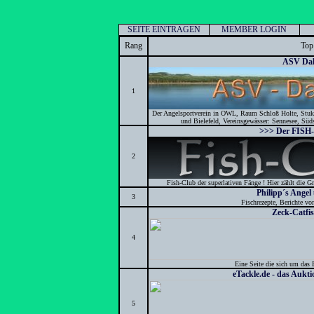
SEITE EINTRAGEN
MEMBER LOGIN
Rang
Top
ASV Dal
1
Der Angelsportverein in OWL, Raum Schloß Holte, Stuke
und Bielefeld, Vereinsgewässer: Sennesee, Süds
>>> Der FISH
2
Fish-Club der superlativen Fänge ! Hier zählt die Gr
Philipp´s Angel
3
Fischrezepte, Berichte vo
Zeck-Catfi
4
Eine Seite die sich um das 
eTackle.de - das Aukt
5