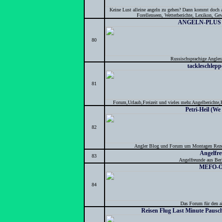
Keine Lust alleine angeln zu gehen? Dann kommt doch au
Forellenseen, Wetterberichte, Lexikon, Ge
ANGELN-PLUS An
80
Russischsprachige Anglerz
tackleschlep
81
Forum,Urlaub,Freizeit und vieles mehr.Angelberichte,
Petri-Heil (We
82
Angler Blog und Forum um Montagen Rezept
Angelfr
83
Angelfreunde aus Ber
MEFO-
84
Das Forum für den a
Reisen Flug Last Minute Paus