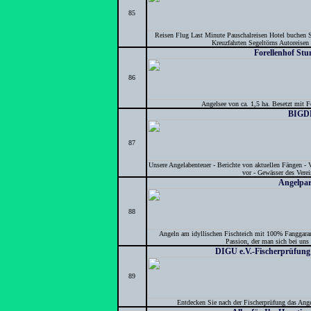
85
Reisen Flug Last Minute Pauschalreisen Hotel buchen S
Kreuzfahrten Segeltörns Autoreisen 
Forellenhof St
86
Angelsee von ca. 1,5 ha. Besetzt mit F
BIGD
87
Unsere Angelabenteuer - Berichte von aktuellen Fängen - 
vor - Gewässer des Verei
Angelpa
88
Angeln am idyllischen Fischteich mit 100% Fanggarant
Passion, der man sich bei uns
DIGU e.V.-Fischerprüfung
89
Entdecken Sie nach der Fischerprüfung das Angel