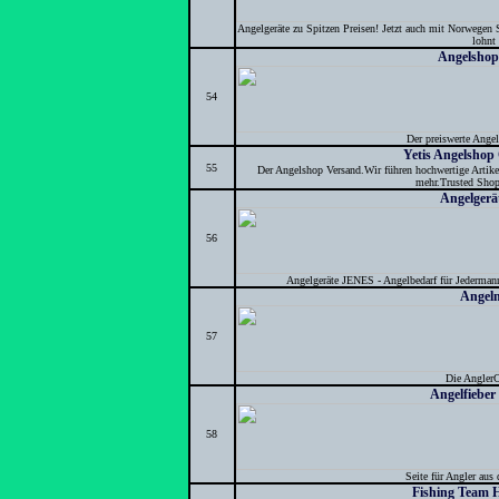
Angelgeräte zu Spitzen Preisen! Jetzt auch mit Norwegen
lohnt 
Angelshop
54
Der preiswerte Angel
Yetis Angelshop
55
Der Angelshop Versand.Wir führen hochwertige Artike
mehr.Trusted Shop
Angelger
56
Angelgeräte JENES - Angelbedarf für Jedermann
Angel
57
Die Angler
Angelfieber 
58
Seite für Angler aus
Fishing Team 