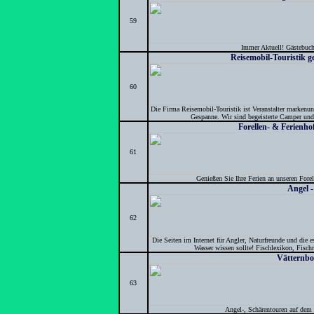
59
Immer Aktuell! Gästebuch
Reisemobil-Touristik 
60
Die Firma Reisemobil-Touristik ist Veranstalter markenu
Gespanne. Wir sind begeisterte Camper und s
Forellen- & Ferienh
61
Genießen Sie Ihre Ferien an unseren For
Angel 
62
Die Seiten im Internet für Angler, Naturfreunde und die
Wasser wissen sollte! Fischlexikon, Fisch
Vätternbo
63
Angel-, Schärentouren auf dem 