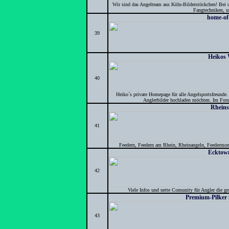
Wir sind das Angelteam aus Köln-Bilderstöckchen! Bei un
Fangtechniken, un
home-of
39
Heikos 
40
Heiko´s private Homepage für alle Angelsportsfreunde. 
Anglerbilder hochladen möchten. Im Forum
Rheins
41
Feedern, Feedern am Rhein, Rheinangeln, Feedermon
Ecktow
42
Viele Infos und nette Comunity für Angler die 
Premium-Pilker 
43