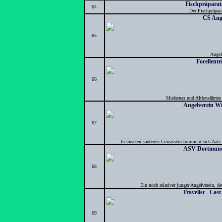
Fischpräpara
64
Der Fischpräpar
CS Ang
65
Angel
Forellent
66
Modernes und Altbewährtes 
Angelverein W
67
In unseren sauberen Gewässern tummeln sich Aale ,
ASV Dortmund
68
Ein noch relativer junger Angelverein, de
Travelist - Las
69