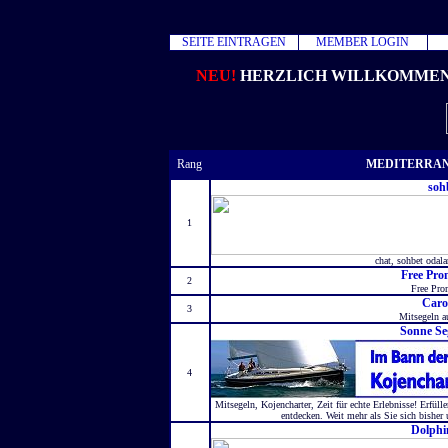
SEITE EINTRAGEN
MEMBER LOGIN
NEU!
HERZLICH WILLKOMMEN 
Rang
MEDITERRAN
soh
1
chat, sohbet odalar
Free Pro
2
Free Pro
Caro
3
Mitsegeln a
Sonne Se
4
Mitsegeln, Kojencharter, Zeit für echte Erlebnisse! Erfül
entdecken. Weit mehr als Sie sich bisher 
Dolphi