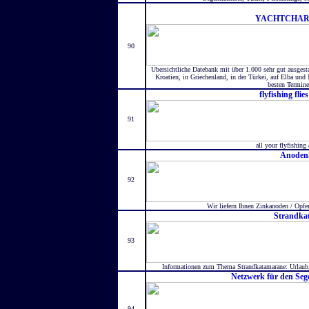
YACHTCHAR
90
Übersichtliche Datebank mit über 1.000 sehr gut ausgest
Kroatien, in Griechenland, in der Türkei, auf Elba und 
besten Termine
flyfishing flie
91
all your flyfishing
Anoden
92
Wir liefern Ihnen Zinkanoden / Opfer
Strandka
93
Informationen zum Thema Strandkatamarane: Urlaub, 
Netzwerk für den Seg
94