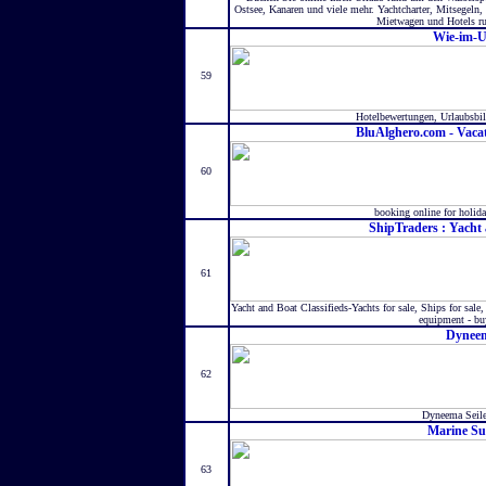
Ostsee, Kanaren und viele mehr. Yachtcharter, Mitsegeln,
Mietwagen und Hotels r
Wie-im-U
59
Hotelbewertungen, Urlaubsbil
BluAlghero.com - Vacat
60
booking online for holida
ShipTraders : Yacht 
61
Yacht and Boat Classifieds-Yachts for sale, Ships for sale, 
equipment - buy
Dyneem
62
Dyneema Seile
Marine Su
63