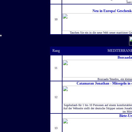
Serv
Neu in Europa! Geschenke 
10
Tauchen Sie ein in die neue Welt neuer maritimer Ge
Rang
MEDITERRANE
Bozcaada
11
Bozcaada Tenedos, ein kleine
Catamaran Jonathan - Mitsegeln in 
12
Segelurlaub für 1 bis 10 Personen auf einem komfortable
Auf der Webseite stellt der deutsche Skipper seinen Jona
im Mitt
Biete-U
13