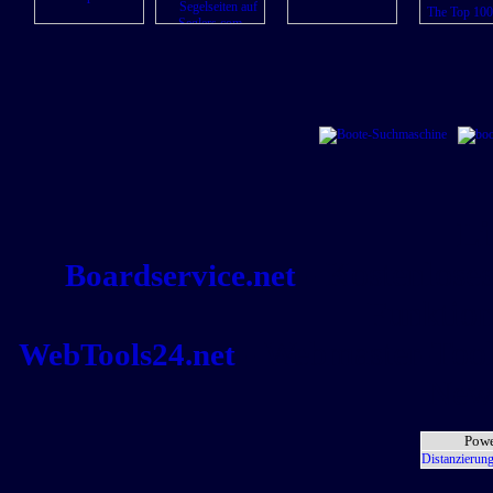
Li
- Kostenlose
Boardservice.net
Funktion
- Webmaster-Tool
WebTools24.net
News
Powe
Distanzierung