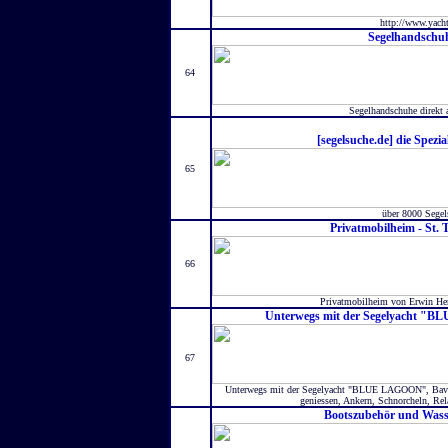
http://www.yacht
Segelhandschu
64
Segelhandschuhe direkt 
[segelsuche.de] die Spezi
65
über 8000 Segel
Privatmobilheim - St. 
66
Privatmobilheim von Erwin Hen
Unterwegs mit der Segelyacht "B
67
Unterwegs mit der Segelyacht "BLUE LAGOON", Bavari
geniessen, Ankern, Schnorcheln, Rel
Bootszubehör und Wass