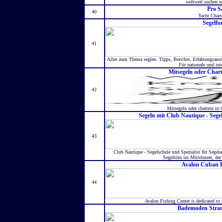
weltweit suchen u
Pro S
40
Yacht Chart
Segelf
41
Alles zum Thema seglen. Tipps, Berichte, Erfahrungsaust
Für nationale und int
Mitsegeln oder Char
42
Mitsegeln oder chartern in 
Segeln mit Club Nautique - Segel
43
Club Nautique - Segelschule und Spezialist für Segela
Segeltörn im Mittelmeer, der
Avalon Cuban F
44
Avalon Fishing Center is dedicated to s
Bademoden Stran