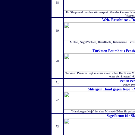
68
Ihr Shop rund um den Wassersport. Von der kleinen Sch
Wassers
Web- Reisebüros - Da
69
Motor-, SegelYachten, HausBoote, Katamarane. Gros
Türkmen Baumhaus Pensio
70
Türkmen Pension liegt in einer malerischen Bucht am Mi
einer der ältesten ly
evden eve
71
evden eve
Mitsegeln Hand gegen Koje ~ 
72
"Hand gegen Koje" ist eine Mitsegel-Börse für priva
Segelforum für Sk
73