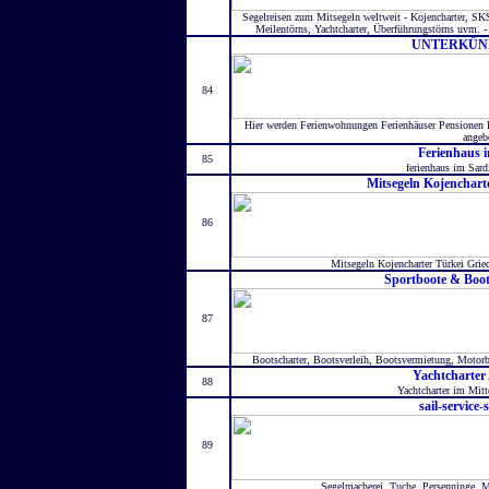
Segelreisen zum Mitsegeln weltweit - Kojencharter, SKS
Meilentörns, Yachtcharter, Überführungstörns uvm.
UNTERKÜNFT
84
Hier werden Ferienwohnungen Ferienhäuser Pensionen 
angeb
Ferienhaus 
85
ferienhaus im Sard
Mitsegeln Kojenchar
86
Mitsegeln Kojencharter Türkei Grie
Sportboote & Boot
87
Bootscharter, Bootsverleih, Bootsvermietung, Motorb
Yachtcharter
88
Yachtcharter im Mitt
sail-service-
89
Segelmacherei, Tuche, Persenninge, M