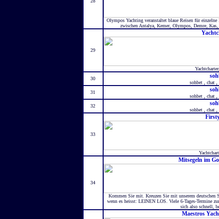
28
Olympos Yachting veranstaltet blaue Reisen für einzelne
zwischen Antalya, Kemer, Olympos, Demre, Kas,
Yachtc
29
Yachtcharter
soh
30
sohbet , chat , 
soh
31
sohbet , chat , 
soh
32
sohbet , chat , 
First
33
Yachtchart
Mitsegeln im Go
34
Kommen Sie mit. Kreuzen Sie mit unserem deutschen Sk
wenn es heisst: LEINEN LOS. Viele 6-Tages-Termine zur
sich also schnell, b
Maestros Yac