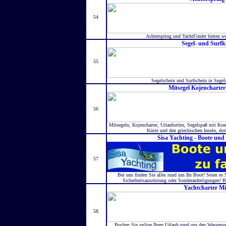
54
Achterspring und YachtFinder bieten wel
Segel- und Surf
55
Segelschein und Surfschein in Segel
Mitsegel Kojencharte
56
Mitsegeln, Kojencharter, Urlaubstörn, Segelspaß mit Ko
Küste und den griechischen Inseln, dor
Sisa Yachting - Boote und
57
Bei uns finden Sie alles rund um Ihr Boot! Seien es 
Sicherheitsausrüstung oder Sonderanfertigungen! 
Yachtcharter Mi
58
Buchen Sie online Ihren Urlaub rund um den Wasserspor