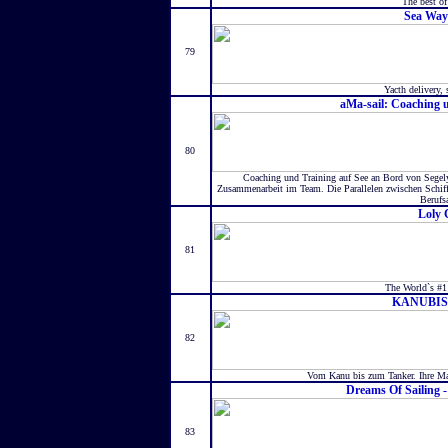
The best o
Sea Way
79
Yacth delivery, s
aMa-sail: Coaching 
80
Coaching und Training auf See an Bord von Segel
Zusammenarbeit im Team. Die Parallelen zwischen Schiff
Berufsa
Loly
81
The World`s #1 
KANUBI
82
Vom Kanu bis zum Tanker. Ihre Ma
Dreams Of Sailing -
83