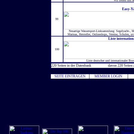
Wir freuen uns a
Easy-Y
99
Neuartige Wassersport-Linksammlung: Segelyacht-, Mot
Marinas, Hersteller, Onlineshops, Vereine, Schulen, uv
Liste internatio
100
Liste deutscher und internationaler Bo
220 Seiten in der Datenbank
davon 220 Seiten 
SEITE EINTRAGEN
MEMBER LOGIN