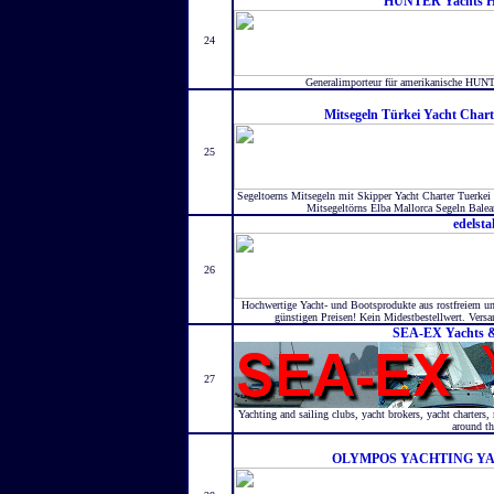
HUNTER Yachts Hä
24
Generalimporteur für amerikanische HUNT
Mitsegeln Türkei Yacht Chart
25
Segeltoerns Mitsegeln mit Skipper Yacht Charter Tuerkei 
Mitsegeltörns Elba Mallorca Segeln Balear
edelsta
26
Hochwertige Yacht- und Bootsprodukte aus rostfreiem u
günstigen Preisen! Kein Midestbestellwert. Versa
SEA-EX Yachts &
27
Yachting and sailing clubs, yacht brokers, yacht charters
around th
OLYMPOS YACHTING Y