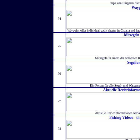
Tips von Skippern fuer
Wayp
74
Waypoint offer individual yacht charter in Croatia and has
Mitsegeln
75
Mitsegeln in einem der schönsten R
Segelfo
76
Ein Forum für alle Segel- und Wassers
Aktuelle Revierinform
77
Aktuelle Revierinformationen Adri
Fishing Videos - t
78