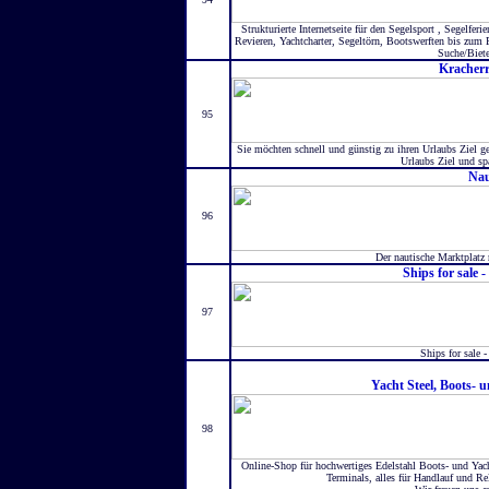
Strukturierte Internetseite für den Segelsport , Segelfe
Revieren, Yachtcharter, Segeltörn, Bootswerften bis zum F
Suche/Biete
Kracherr
95
Sie möchten schnell und günstig zu ihren Urlaubs Ziel ge
Urlaubs Ziel und spa
Nau
96
Der nautische Marktplatz
Ships for sale -
97
Ships for sale -
Yacht Steel, Boots-
98
Online-Shop für hochwertiges Edelstahl Boots- und Yach
Terminals, alles für Handlauf und Re