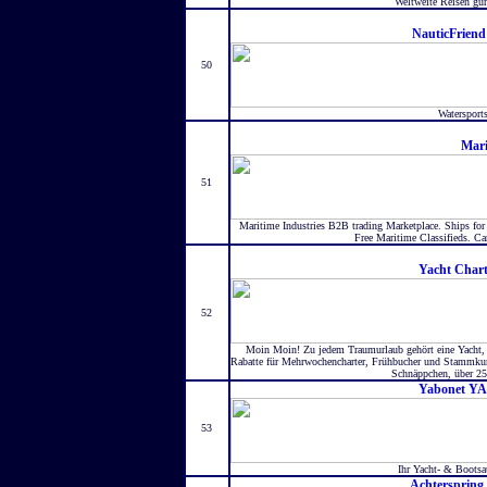
Weltweite Reisen gün
NauticFriend
50
Watersports
Mar
51
Maritime Industries B2B trading Marketplace. Ships for 
Free Maritime Classifieds. Ca
Yacht Chart
52
Moin Moin! Zu jedem Traumurlaub gehört eine Yacht, 
Rabatte für Mehrwochencharter, Frühbucher und Stammkun
Schnäppchen, über 25
Yabonet 
53
Ihr Yacht- & Bootsau
Achterspring