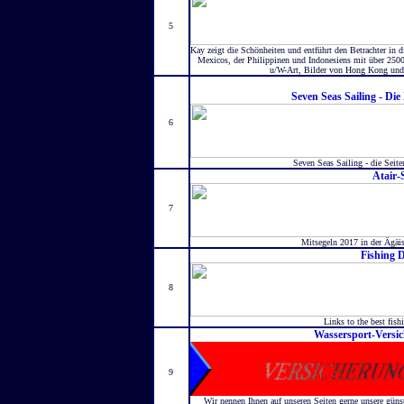
5
Kay zeigt die Schönheiten und entführt den Betrachter in 
Mexicos, der Philippinen und Indonesiens mit über 2500
u/W-Art, Bilder von Hong Kong und S
Seven Seas Sailing - Di
6
Seven Seas Sailing - die Seite
Atair-
7
Mitsegeln 2017 in der Ägäis
Fishing D
8
Links to the best fish
Wassersport-Versic
9
Wir nennen Ihnen auf unseren Seiten gerne unsere güns