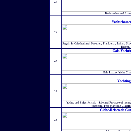
45
Bademoden und Strand
Yachtcharte
46
Segeln in Griechenland, Kroatien, Frankreich, Italien, Slo
Reisen, 
Gala Yachti
47
Gala Luxury Yacht Char
Yachting
48
Yachts and Ships for sale - Sale and Purchase of luxu
financing. Free Maritime Classif
Globe-Reisen.de Gut
49