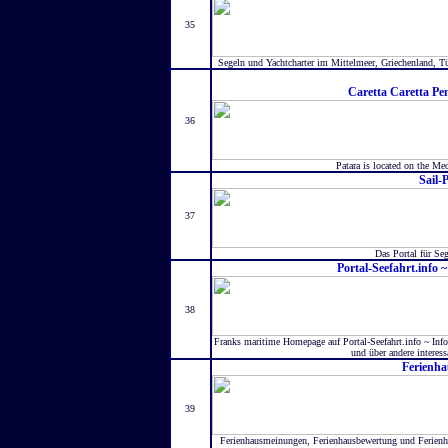
35
Segeln und Yachtcharter im Mittelmeer, Griechenland, Tür
Caretta Caretta Pe
36
Patara is located on the Med
Sail-P
37
Das Portal für Seg
Portal-Seefahrt.info 
38
Franks maritime Homepage auf Portal-Seefahrt.info ~ Infor
und über andere interes
Ferienh
39
Ferienhausmeinungen, Ferienhausbewertung und Ferienha