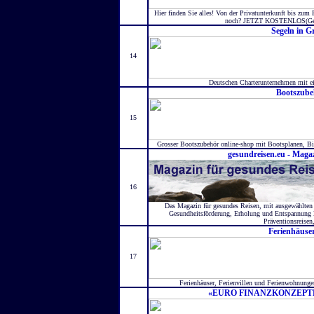
Hier finden Sie alles! Von der Privatunterkunft bis zum Re
noch? JETZT KOSTENLOS(Ge
Segeln in G
14
Deutschen Charterunternehmen mit ei
Bootszube
15
Grosser Bootszubehör online-shop mit Bootsplanen, B
gesundreisen.eu - Maga
16
Das Magazin für gesundes Reisen, mit ausgewählten 
Gesundheitsförderung, Erholung und Entspannung le
Präventionsreisen,
Ferienhäuse
17
Ferienhäuser, Ferienvillen und Ferienwohnunge
«EURO FINANZKONZEPTE» A