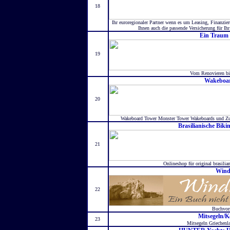
18
Ihr euroregionaler Partner wenn es um Leasing, Finanzier
Ihnen auch die passende Versicherung für Ih
Ein Traum
19
Vom Renovieren bi
Wakeboa
20
Wakeboard Tower Monster Tower Wakeboards und Zub
Brasilianische Bik
21
Onlineshop für original brasili
Wind
22
Buchvors
Mitsegeln/K
23
Mitsegeln Griechenl