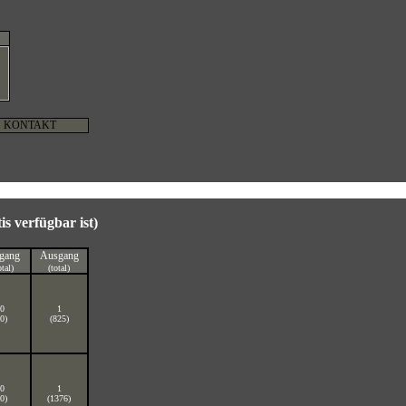
KONTAKT
s verfügbar ist)
gang
Ausgang
otal)
(total)
0
1
(0)
(825)
0
1
(0)
(1376)