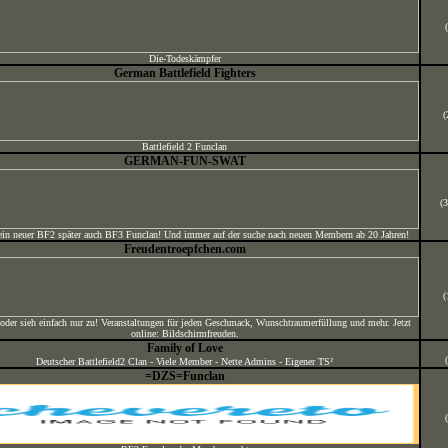
Die-Todeskämpfer
German Battlefield Fighters
(
Battlefield 2 Funclan
GERMAN-FUN-SWAT
(
ein neuer BF2 später auch BF3 Funclan! Und immer auf der suche nach neuen Membern ab 20 Jahren!
Freudentroepfchen.com
(
der sieh einfach nur zu! Veranstaltungen für jeden Geschmack, Wunschtraumerfüllung und mehr. Jetzt
online: Bildschirmfreuden.
Family of Love
Deutscher Battlefield2 Clan - Viele Member - Nette Admins - Eigener TS²
=DZS=Funclan