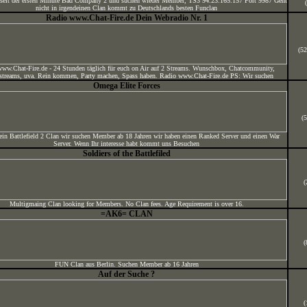
 seit der ersten Minute Bad Company 2 und suchen wieder Member, TS3 94.23.165.157 Port 9987 Geht
nicht in irgendeinen Clan kommt zu Deutschlands besten Funclan
Radio www.Chat-Fire.de Dein Webradio Nr. 1
(5
ww.Chat-Fire.de - 24 Stunden täglich für euch on Air auf 2 Streams. Wunschbox, Chatcommunity,
nstreams, uva. Rein kommen, Party machen, Spass haben. Radio www.Chat-Fire.de PS: Wir suchen
Omega Elite Forces
(
ein Battlefield 2 Clan wir suchen Member ab 18 Jahren wir haben einen Ranked Server und einen War
Server. Wenn Ihr interesse habt kommt uns Besuchen
Soldiers of the Battlefiled
(
Multigmaing Clan looking for Members. No Clan fees. Age Requirement is over 16.
=AK6= CLAN
(
FUN Clan aus Berlin. Suchen Member ab 16 Jahren
Auf der Suche ?
(