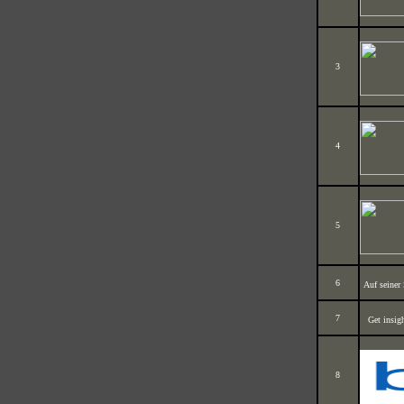
3
4
5
6
Auf seiner 
7
Get insig
8