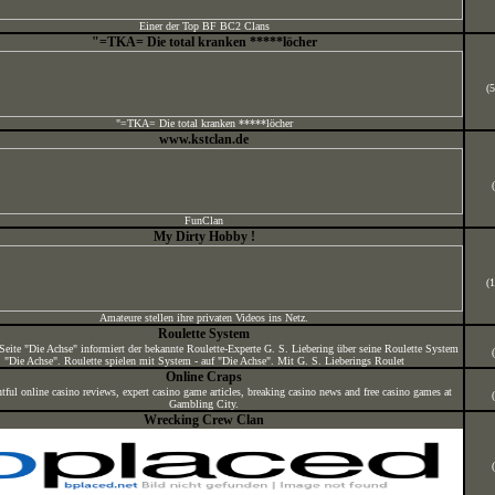
Einer der Top BF BC2 Clans
"=TKA= Die total kranken *****löcher
(
"=TKA= Die total kranken *****löcher
www.kstclan.de
FunClan
My Dirty Hobby !
(
Amateure stellen ihre privaten Videos ins Netz.
Roulette System
Seite "Die Achse" informiert der bekannte Roulette-Experte G. S. Liebering über seine Roulette System
"Die Achse". Roulette spielen mit System - auf "Die Achse". Mit G. S. Lieberings Roulet
Online Craps
htful online casino reviews, expert casino game articles, breaking casino news and free casino games at
Gambling City.
Wrecking Crew Clan