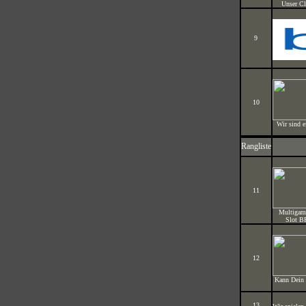
Unser Cl
9
10
Wir sind e
Rangliste
11
Multigam
Slot B
12
Kann Dein 
13