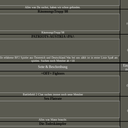
Alles was Du suchst, haben wir schon gefunden.
RäumungsTrupp´08
(
RäumungsTrupp´08
PATRIOTS-AUSTRIA \/PA/\
lle erfahrene BF2 Spieler aus Österreich und Deutschland.Was bei uns zählt ist in erster Linie Spaß am
spielen. Suchen noch Member ab +18
Ein
Seite & Beschreibung
(t
=OFF= Fighters
(
Battlefield 2 Clan suchen immer noch neue Member
Sex-Flatrate
Alles was Mann braucht.
Die-Todeskämpfer