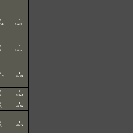
0
0
542)
(1255)
0
0
(0)
(1319)
0
1
137)
(550)
0
2
(0)
(592)
0
1
(0)
(656)
0
1
(0)
(827)