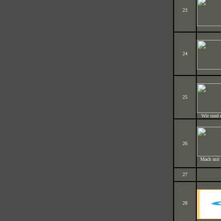
23
24
25
Wir sind 
26
Mach mit o
27
28