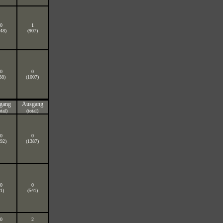
0
1
348)
(907)
0
0
88)
(1007)
gang
Ausgang
otal)
(total)
0
0
192)
(1387)
0
0
(1)
(541)
0
2