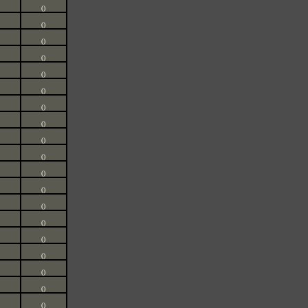
()
()
()
()
()
()
()
()
()
()
()
()
()
()
()
()
()
()
()