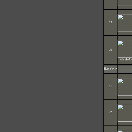
19
20
Wir sind a
Rangliste
21
22