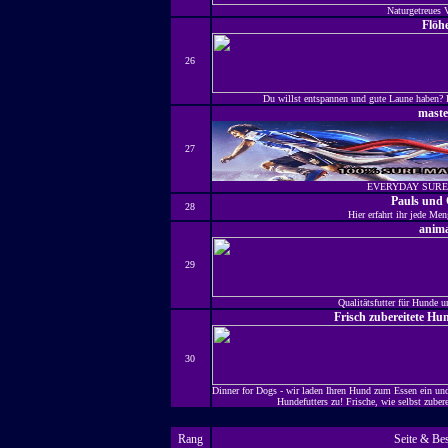
Naturgetreues 
Flöh
26
Du willst entspannen und gute Laune haben? D
maste
27
EVERYDAY SURE
Pauls und 
28
Hier erfahrt ihr jede Me
animal
29
Qualitätsfutter für Hunde u
Frisch zubereitete Hu
30
Dinner for Dogs - wir laden Ihren Hund zum Essen ein und 
Hundefutters zu! Frische, wie selbst zubere
Rang
Seite & Be