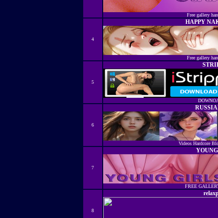
Free gallery har
HAPPY NA
4
Free gallery har
STRI
5
DOWNO
RUSSIA
6
Videos Hardcore Bl
YOUNG
7
FREE GALLE
relax
8