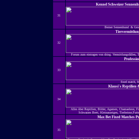
Kennel Schweizer Sennen
31
Berner Sennenhund & Gros
Tiervermittlun
32
Forum zum eintragen von dring. Vermittlungsfällen, Ti
Professio
33
fixed match, fr
Klausi`s Reptilien
34
Alles über Reptilien, Bilder, Agamen, Chamaeleon, Fr
Schwarzes Brett, Kleinanzeigen, Tierheime,Futter
Max Bet Fixed Matches Pr
35