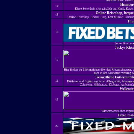
Narkoserisiko, Tierarzt
Heimtier
14
Diese Seite dreht sich gänzlich um Hund, Katze
Online Reiseshop, bequ
15
Online Reiseshop, Reisen, Flug, Last Minute, Pauschalr
Tho
16
Soccer fixed ma
Jackys Ries
17
Hier findest du Informationen über den Riesenschnauzer,
auch in den Schnauzer-Webring o
Tierärztliche Futtermitte
18
Diätfutter und Ergänzungsfutter: Allergiediät, Abmagerun
Zahnstein, Milchersatz, Diabetes, Aufbaupräp
Wellensit
19
Wissenswertes über artgere
Fixed ma
20