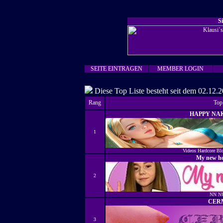
S
SEITE EINTRAGEN
MEMBER LOGIN
Diese Top Liste besteht seit dem 02.12.2
Rang
Top
HAPPY NA
1
Videos Hardcore Bl
My new ho
2
NN N
CER
3