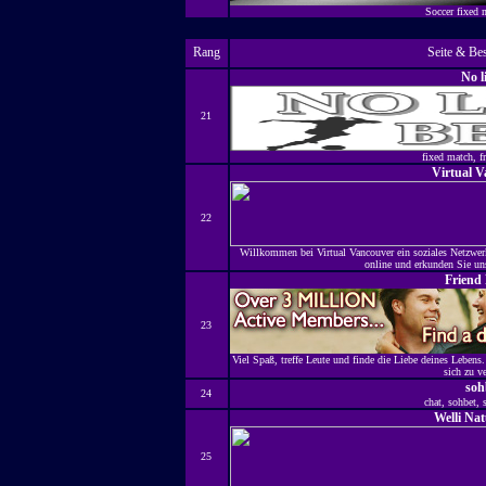
Soccer fixed
Rang
Seite & Be
No l
21
fixed match, fr
Virtual 
22
Willkommen bei Virtual Vancouver ein soziales Netzwerk
online und erkunden Sie unse
Friend
23
Viel Spaß, treffe Leute und finde die Liebe deines Lebens.
sich zu v
soh
24
chat, sohbet, s
Welli Na
25