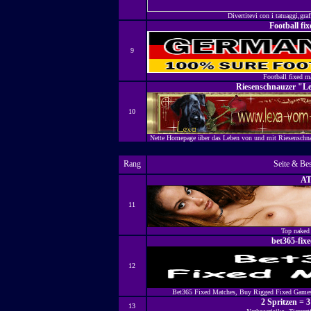
Divertitevi con i tatuaggi,graff
Football fi
9
Football fixed m
Riesenschnauzer "L
10
Nette Homepage über das Leben von und mit Riesenschn
Rang
Seite & Be
A
11
Top naked 
bet365-fix
12
Bet365 Fixed Matches, Buy Rigged Fixed Games 
2 Spritzen = 
13