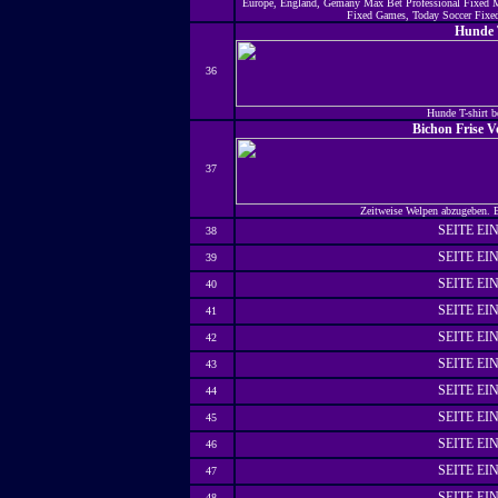
Europe, England, Gemany Max Bet Professional Fixed Ma
Fixed Games, Today Soccer Fixed
Hunde 
36
Hunde T-shirt b
Bichon Frise 
37
Zeitweise Welpen abzugeben. B
SEITE E
38
SEITE E
39
SEITE E
40
SEITE E
41
SEITE E
42
SEITE E
43
SEITE E
44
SEITE E
45
SEITE E
46
SEITE E
47
SEITE E
48