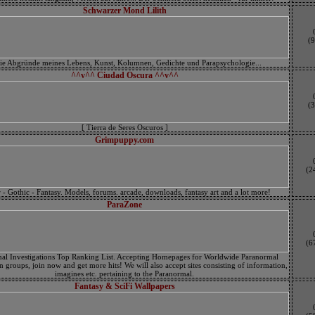
Schwarzer Mond Lilith
(9
Die Abgründe meines Lebens, Kunst, Kolumnen, Gedichte und Parapsychologie...
^^v^^ Ciudad Oscura ^^v^^
(3
[ Tierra de Seres Oscuros ]
Grimpuppy.com
(2
 - Gothic - Fantasy. Models, forums. arcade, downloads, fantasy art and a lot more!
ParaZone
(6
al Investigations Top Ranking List. Accepting Homepages for Worldwide Paranormal
n groups, join now and get more hits! We will also accept sites consisting of information,
imagines etc. pertaining to the Paranormal.
Fantasy & SciFi Wallpapers