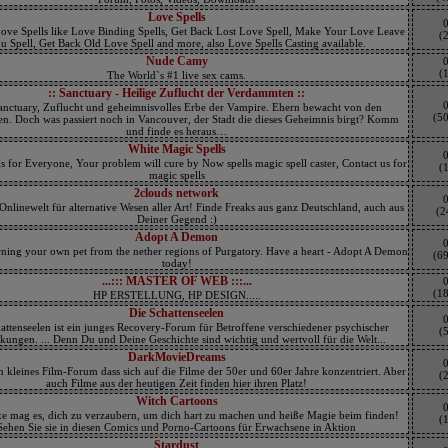
Love Spells
ove Spells like Love Binding Spells, Get Back Lost Love Spell, Make Your Love Leave
(2
u Spell, Get Back Old Love Spell and more, also Love Spells Casting available.
Nude Camy
(1
The World`s #1 live sex cams.
:: Sanctuary - Heilige Zuflucht der Verdammten ::
anctuary, Zuflucht und geheimnisvolles Erbe der Vampire. Ehern bewacht von den
(5
ten. Doch was passiert noch in Vancouver, der Stadt die dieses Geheimnis birgt? Komm
und finde es heraus…
White Magic Spells
s for Everyone, Your problem will cure by Now spells magic spell caster, Contact us for
(1
magic spells
2clouds network
Onlinewelt für alternative Wesen aller Art! Finde Freaks aus ganz Deutschland, auch aus
(2
Deiner Gegend :)
Adopt A Demon
ing your own pet from the nether regions of Purgatory. Have a heart - Adopt A Demon
(6
today!
...::: MASTER OF WEB :::...
(1
HP ERSTELLUNG, HP DESIGN.....
Die Schattenseelen
attenseelen ist ein junges Recovery-Forum für Betroffene verschiedener psychischer
(5
kungen. ... Denn Du und Deine Geschichte sind wichtig und wertvoll für die Welt...
DarkMovieDreams
n kleines Film-Forum dass sich auf die Filme der 50er und 60er Jahre konzentriert. Aber
(2
auch Filme aus der heutigen Zeit finden hier ihren Platz!
Witch Cartoons
e mag es, dich zu verzaubern, um dich hart zu machen und heiße Magie beim finden!
(1
Sehen Sie sie in diesen Comics und Porno-Cartoons für Erwachsene in Aktion
Stardust