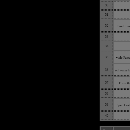
30
31
32
Eine Home
33
34
35
viele Fan
36
schwarze I
37
From the
38
39
Spell Cast
40