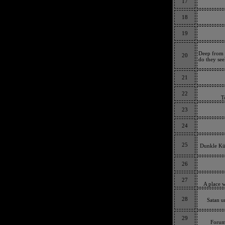
17
18
19
Deep from 
20
do they see
21
22
T
23
24
25
Dunkle Kü
26
27
A place w
28
Satan u
29
Forum