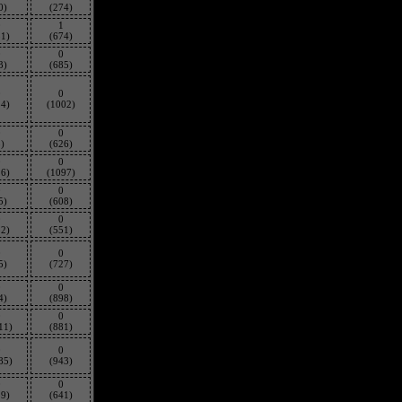
0)
(274)
0
1
51)
(674)
0
0
3)
(685)
0
0
54)
(1002)
0
0
)
(626)
0
0
16)
(1097)
0
0
5)
(608)
0
0
52)
(551)
0
0
5)
(727)
0
0
4)
(898)
0
0
11)
(881)
0
0
85)
(943)
0
0
59)
(641)