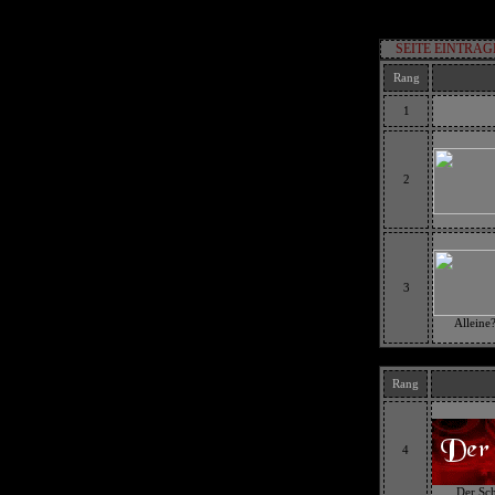
SEITE EINTRAG
Rang
1
2
3
Alleine
Rang
4
Der Sch