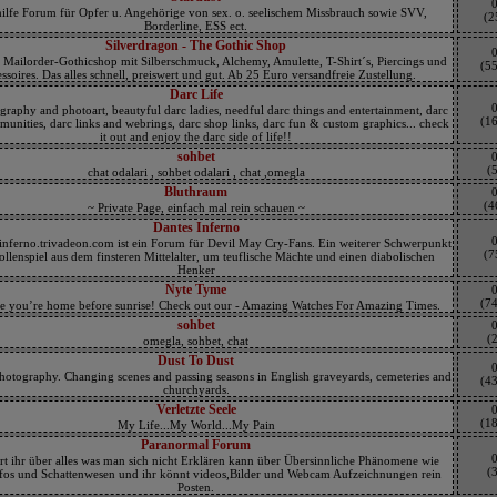
hilfe Forum für Opfer u. Angehörige von sex. o. seelischem Missbrauch sowie SVV,
(2
Borderline, ESS ect.
Silverdragon - The Gothic Shop
 Mailorder-Gothicshop mit Silberschmuck, Alchemy, Amulette, T-Shirt´s, Piercings und
(5
ssoires. Das alles schnell, preiswert und gut. Ab 25 Euro versandfreie Zustellung.
Darc Life
graphy and photoart, beautyful darc ladies, needful darc things and entertainment, darc
(1
unities, darc links and webrings, darc shop links, darc fun & custom graphics... check
it out and enjoy the darc side of life!!
sohbet
(5
chat odalari , sohbet odalari , chat ,omegla
Bluthraum
(4
~ Private Page, einfach mal rein schauen ~
Dantes Inferno
inferno.trivadeon.com ist ein Forum für Devil May Cry-Fans. Ein weiterer Schwerpunkt
(7
Rollenspiel aus dem finsteren Mittelalter, um teuflische Mächte und einen diabolischen
Henker
Nyte Tyme
(7
e you’re home before sunrise! Check out our - Amazing Watches For Amazing Times.
sohbet
(2
omegla, sohbet, chat
Dust To Dust
otography. Changing scenes and passing seasons in English graveyards, cemeteries and
(4
churchyards.
Verletzte Seele
(1
My Life...My World...My Pain
Paranormal Forum
rt ihr über alles was man sich nicht Erklären kann über Übersinnliche Phänomene wie
(3
Ufos und Schattenwesen und ihr könnt videos,Bilder und Webcam Aufzeichnungen rein
Posten.