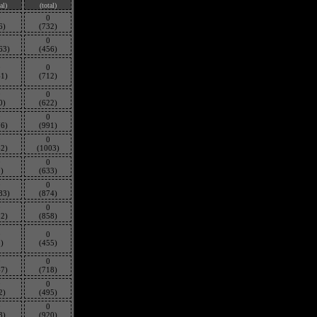
al)
(total)
0
0
6)
(732)
0
0
63)
(456)
0
0
41)
(712)
0
0
0)
(622)
0
0
76)
(991)
0
0
42)
(1003)
0
0
)
(633)
0
0
83)
(874)
0
0
12)
(858)
0
0
)
(455)
0
0
47)
(718)
0
0
2)
(495)
0
0
3)
(920)