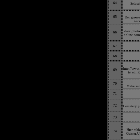
64
Selbst
65
Der grosse
Acce
darc photo
66
online comm
67
68
http://www.
69
ist ein 
70
Make sur
71
72
Cemetery ph
73
Hier efäh
74
Geister,