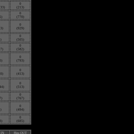
0
0
533)
(213)
0
0
5)
(770)
0
0
83)
(929)
0
0
)
(505)
0
0
87)
(582)
0
0
0)
(793)
0
0
50)
(413)
0
0
44)
(513)
0
0
7)
(767)
0
0
)
(494)
0
0
8)
(685)
 IN
Hits OUT