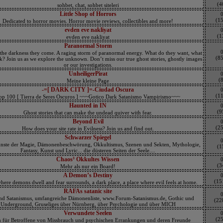
(4
sohbet, chat, sohbet siteleri
Little Shop of Horrors
(1
Dedicated to horror movies. Horror movie reviews, collectibles and more!
evden eve nakliyat
(1
evden eve nakliyat
Paranormal Storm
the darkness they come. A raging storm of paranormal energy. What do they want, what
(8
k? Join us as we explore the unknown. Don’t miss our true ghost stories, ghostly images
or our investigations.
UnheiligerPirat
(8
Meine kleine Page
-=[ DARK CITY ]=-Ciudad Oscura
(1
op 100 [ Tierra de Seres Oscuros ] ~~~Gotico Dark Satanismo Vampirismo~~~
Haunted in IN
(9
Ghost stories that can make the undead quiver with fear.
Beyond Evil
(2
How does your site rate in Evilness? Join us and find out.
Schwarzer Spiegel
nste der Magie, Dämonenbeschwörung, Okkultismus, Szenen und Sekten, Mythologie,
(1
Fantasy, Kunst und Lyric... die düsteren Seiten der Seele....
Chaos³ Okkultes Wissen
(3
Mehr als nur ein Board!
A Demon’s Destiny
(15
here demons dwell and fear surrounds, a dark place, a place where evil feels at home.
RAFAs satanic site
nd Satanismus, umfangreiche Dämonenliste, www.Forum-Satanismus.de, Gothic und
(22
Underground, Gruseliges über Nürnberg, über Psychologie und über MICH
Verwundete Seelen
(2
 für Betroffene von Missbrauch und psychischen Errankungen und deren Freunde