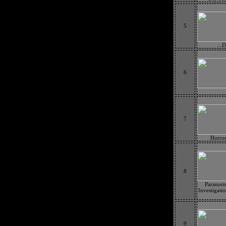
5
...
6
7
Horror
8
Paranorm
Investigatio
9