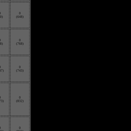
0
0
0)
(648)
0
0
8)
(768)
0
0
47)
(743)
0
0
73)
(832)
0
0