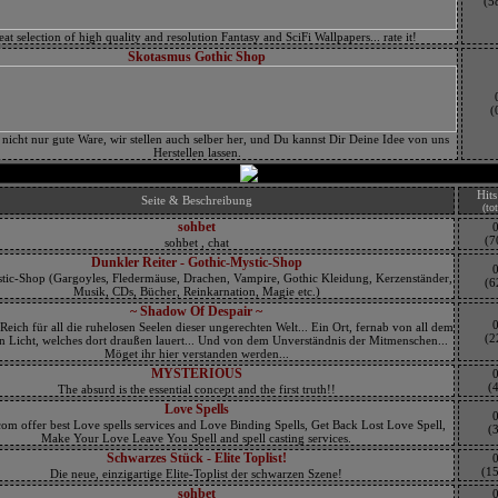
(5
eat selection of high quality and resolution Fantasy and SciFi Wallpapers... rate it!
Skotasmus Gothic Shop
(
nicht nur gute Ware, wir stellen auch selber her, und Du kannst Dir Deine Idee von uns
Herstellen lassen.
Hits
Seite & Beschreibung
(tot
sohbet
(7
sohbet , chat
Dunkler Reiter - Gothic-Mystic-Shop
tic-Shop (Gargoyles, Fledermäuse, Drachen, Vampire, Gothic Kleidung, Kerzenständer,
(6
Musik, CDs, Bücher, Reinkarnation, Magie etc.)
~ Shadow Of Despair ~
 Reich für all die ruhelosen Seelen dieser ungerechten Welt... Ein Ort, fernab von all dem
(2
 Licht, welches dort draußen lauert... Und von dem Unverständnis der Mitmenschen...
Möget ihr hier verstanden werden...
MYSTERIOUS
(4
The absurd is the essential concept and the first truth!!
Love Spells
com offer best Love spells services and Love Binding Spells, Get Back Lost Love Spell,
(3
Make Your Love Leave You Spell and spell casting services.
Schwarzes Stück - Elite Toplist!
(1
Die neue, einzigartige Elite-Toplist der schwarzen Szene!
sohbet