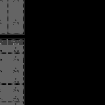
82)
(923)
0
0
0)
(615)
 IN
Hits OUT
al)
(total)
0
0
0)
(331)
0
0
2)
(746)
0
0
2)
(749)
0
0
)
(481)
0
0
)
(584)
0
0
55)
(653)
0
0