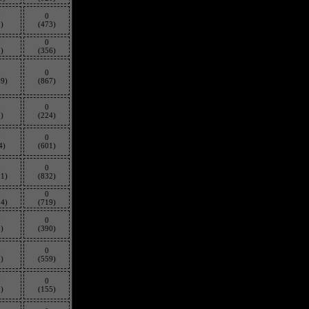
0
0
)
(473)
0
0
)
(356)
0
0
09)
(867)
0
0
)
(224)
0
0
4)
(601)
0
0
91)
(832)
0
0
84)
(719)
0
0
)
(390)
0
0
)
(559)
0
0
)
(155)