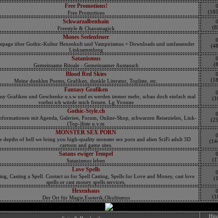
Free Promotions!
(18
Free Promotions
Schwarzalbenhain
(8
Freestyle & Chaosmagick
Mones Seelenfeuer
page über Gothic-Kultur Hexenkult und Vampirismus + Downloads und umfassender
(4
Linksammlung
Satanismus
(8
Gemeinsame Rituale - Gemeinsamer Austausch
Blood Red Skies
(1
Meine dunklen Poems, Grafiken, dunkle Literatur, Topliste, etc.
Fantasy Grafiken
tasy Grafiken und Geschenke u.s.w und es werden immer mehr, schau doch einfach mal
(1
vorbei ich würde mich freuen. Lg Yvonne
Gothic-Style.ch
nformationen mit Agenda, Galerien, Forum, Online-Shop, schwarzen Reisezielen, Link-
(2
(Top-)liste u.v.m
MONSTER SEX PORN
 depths of hell we bring you high-quality monster sex porn and alien SciFi adult 3D
(14
cartoon and game sites.
Satans ewiger Tempel
(1
Satanismus leben
Love Spells
ing, Casting a Spell. Contact us for Spell Casting, Spells for Love and Money, cast love
(1
spells or cast money spells services,
Hexenhaus
(1
Der Ort für Magie,Esoterik,Okultismus
Hits