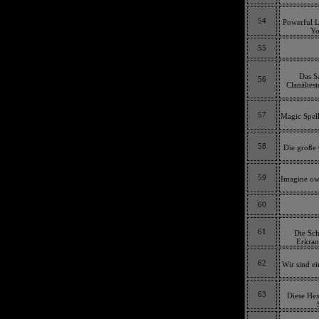
54
Powerful L
Yo
55
Das S
56
Clanältes
57
Magic Spell
58
Die große 
59
Imagine own
60
61
Die Sch
Erkran
62
Wir sind ei
63
Diese Hex