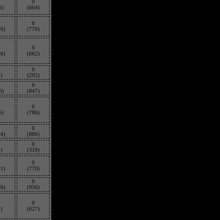
0
0
5)
(664)
0
0
59)
(770)
0
0
66)
(662)
0
0
)
(292)
0
0
6)
(847)
0
0
5)
(786)
0
0
44)
(880)
0
0
)
(319)
0
0
31)
(770)
0
0
80)
(956)
0
0
)
(627)