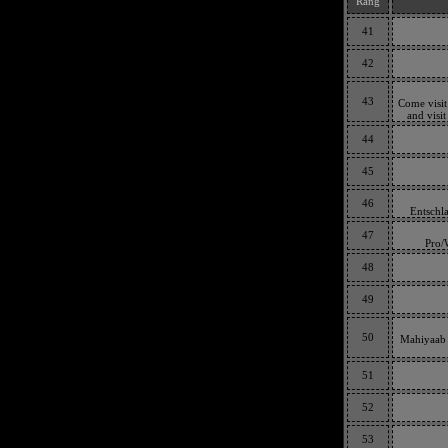
Rang
41
42
43
Come visit
and visi
44
45
46
Entschl
47
Pro/
48
49
50
Mahiyaab f
51
52
53