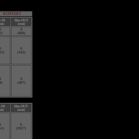
KONTAKT
s IN
Hits OUT
tal)
(total)
0
0
2)
(400)
0
0
15)
(542)
0
0
4)
(407)
s IN
Hits OUT
tal)
(total)
0
0
51)
(1017)