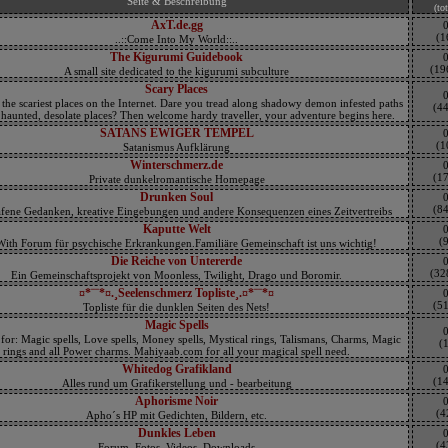
Seite & Beschreibung
(tot
AxT.de.gg
(1
..::Come Into My World::..
The Kigurumi Guidebook
(19
A small site dedicated to the kigurumi subculture
Scary Places
 the scariest places on the Internet. Dare you tread along shadowy demon infested paths
(4
t haunted, desolate places? Then welcome hardy traveller, your adventure begins here.
SATANS EWIGER TEMPEL
(1
Satanismus Aufklärung
Winterschmerz.de
(1
Private dunkelromantische Homepage
Drunken Soul
(8
afene Gedanken, kreative Eingebungen und andere Konsequenzen eines Zeitvertreibs
Kaputte Welt
(9
With Forum für psychische Erkrankungen.Familiäre Gemeinschaft ist uns wichtig!
Die Reiche von Untererde
(32
Ein Gemeinschaftsprojekt von Moonless, Twilight, Drago und Boromir.
¤*¨¨*¤.¸Seelenschmerz Topliste¸.¤*¨¨*¤
(5
Topliste für die dunklen Seiten des Nets!
Magic Spells
or: Magic spells, Love spells, Money spells, Mystical rings, Talismans, Charms, Magic
(1
rings and all Power charms. Mahiyaab.com for all your magical spell need.
Whitedog Grafikland
(1
Alles rund um Grafikerstellung und - bearbeitung
Aphorisme Noir
(4
Apho´s HP mit Gedichten, Bildern, etc.
Dunkles Leben
(4
Forum, Fotos, Videos, Downloads