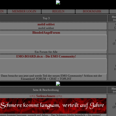
EN
MEMBER LOGIN
REGELN
BOOKMARK
Hit
Top 3
(to
mobil sohbet
(
mobil sohbet
BloodedAngelForum
(1
Ein Forum für Alle
EMO-BOARD.de.tc - Die EMO Community!
(
? Dann besuche uns jetzt und werde Teil der neuen EMO Community! Schluss mit der
Einsamkeit! FORUM + CHAT + TOPLIST
Hit
Seite & Beschreibung
(to
::+:: Seelenschmerz ::+::
(2
merz kommt langsam, verteilt auf Jahre... Der Schmerz bleibt heimlich - für immer!