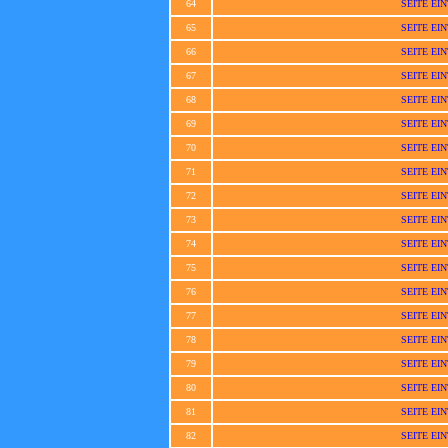
64
SEITE EI
65
SEITE EI
66
SEITE EI
67
SEITE EI
68
SEITE EI
69
SEITE EI
70
SEITE EI
71
SEITE EI
72
SEITE EI
73
SEITE EI
74
SEITE EI
75
SEITE EI
76
SEITE EI
77
SEITE EI
78
SEITE EI
79
SEITE EI
80
SEITE EI
81
SEITE EI
82
SEITE EI